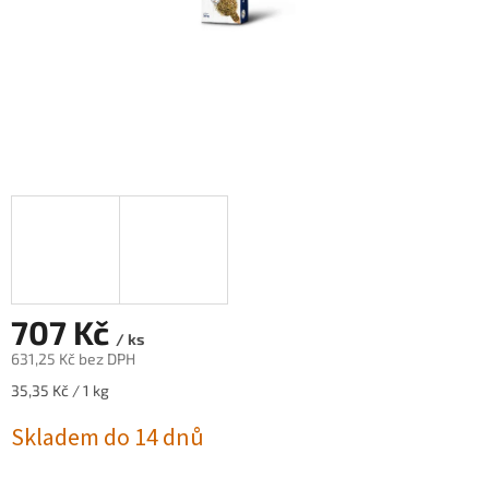
707 Kč
/ ks
631,25 Kč bez DPH
Měrná
35,35 Kč / 1 kg
cena:
Skladem do 14 dnů