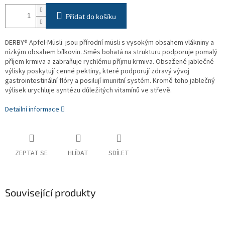
Přidat do košíku
DERBY® Apfel-Müsli
jsou přírodní müsli s vysokým obsahem vlákniny a
nízkým obsahem bílkovin. Směs bohatá na strukturu podporuje pomalý
příjem krmiva a zabraňuje rychlému příjmu krmiva. Obsažené jablečné
výlisky poskytují cenné pektiny, které podporují zdravý vývoj
gastrointestinální flóry a posilují imunitní systém. Kromě toho jablečný
výlisek urychluje syntézu důležitých vitamínů ve střevě.
Detailní informace
ZEPTAT SE
HLÍDAT
SDÍLET
Související produkty