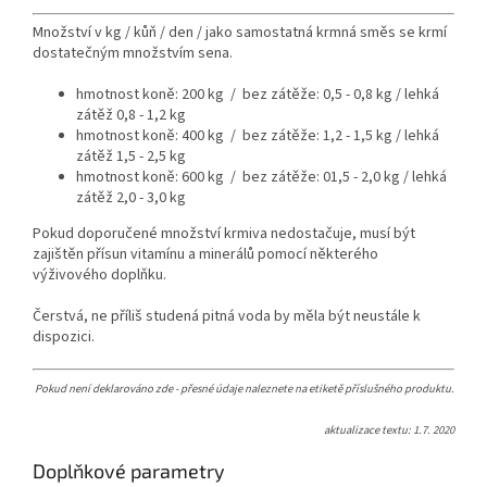
Množství v kg / kůň / den / jako samostatná krmná směs se krmí
dostatečným množstvím sena.
hmotnost koně: 200 kg / bez zátěže: 0,5 - 0,8 kg / lehká
zátěž 0,8 - 1,2 kg
hmotnost koně: 400 kg / bez zátěže: 1,2 - 1,5 kg / lehká
zátěž 1,5 - 2,5 kg
hmotnost koně: 600 kg / bez zátěže: 01,5 - 2,0 kg / lehká
zátěž 2,0 - 3,0 kg
Pokud doporučené množství krmiva nedostačuje, musí být
zajištěn přísun vitamínu a minerálů pomocí některého
výživového doplňku.
Čerstvá, ne příliš studená pitná voda by měla být neustále k
dispozici.
Pokud není deklarováno zde - přesné údaje naleznete na etiketě příslušného produktu.
aktualizace textu: 1.7. 2020
Doplňkové parametry