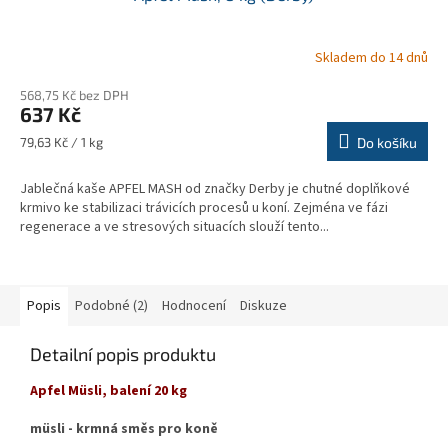
Skladem do 14 dnů
568,75 Kč bez DPH
637 Kč
Měrná
79,63 Kč / 1 kg
Do košíku
cena:
Jablečná kaše APFEL MASH od značky Derby je chutné doplňkové
krmivo ke stabilizaci trávicích procesů u koní. Zejména ve fázi
regenerace a ve stresových situacích slouží tento...
Popis
Podobné (2)
Hodnocení
Diskuze
Detailní popis produktu
Apfel Müsli, balení 20 kg
müsli - krmná směs pro koně