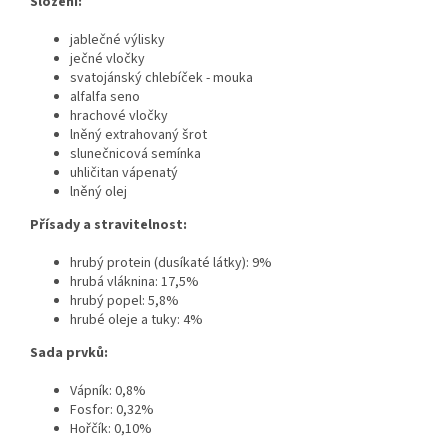
Složení:
jablečné výlisky
ječné vločky
svatojánský chlebíček - mouka
alfalfa seno
hrachové vločky
lněný extrahovaný šrot
slunečnicová semínka
uhličitan vápenatý
lněný olej
Přísady a stravitelnost:
hrubý protein (dusíkaté látky): 9%
hrubá vláknina: 17,5%
hrubý popel: 5,8%
hrubé oleje a tuky: 4%
Sada prvků:
Vápník: 0,8%
Fosfor: 0,32%
Hořčík: 0,10%