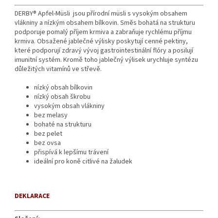
DERBY® Apfel-Müsli
jsou přírodní müsli s vysokým obsahem
vlákniny a nízkým obsahem bílkovin. Směs bohatá na strukturu
podporuje pomalý příjem krmiva a zabraňuje rychlému příjmu
krmiva. Obsažené jablečné výlisky poskytují cenné pektiny,
které podporují zdravý vývoj gastrointestinální flóry a posilují
imunitní systém. Kromě toho jablečný výlisek urychluje syntézu
důležitých vitamínů ve střevě.
nízký obsah bílkovin
nízký obsah škrobu
vysokým obsah vlákniny
bez melasy
bohaté na strukturu
bez pelet
bez ovsa
přispívá k lepšímu trávení
ideální pro koně citlivé na žaludek
DEKLARACE