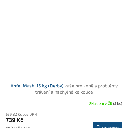
Apfel Mash, 15 kg (Derby)
kaše pro koně s problémy
trávení a náchylné ke kolice
Skladem v ČR
(5 ks)
Průměrné
hodnocení
659,82 Kč bez DPH
produktu
739 Kč
je
4,7
Měrná
49,27 Kč / 1 kg
Do košíku