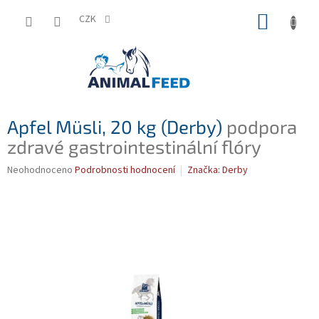
Přejít
NÁKUP
na
CZK
obsah
KOŠÍK
Apfel Müsli, 20 kg (Derby)
podpora
zdravé gastrointestinální flóry
Průměrné
Neohodnoceno
Podrobnosti hodnocení
Značka:
Derby
hodnocení
produktu
je
0,0
z
5
hvězdiček.