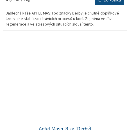
z
cena:
5
Jablečná kaše APFEL MASH od značky Derby je chutné doplňkové
hvězdiček.
krmivo ke stabilizaci trávicích procesů u koní. Zejména ve fázi
regenerace a ve stresových situacích slouží tento...
Apfel Mash, 8 kg (Derby)