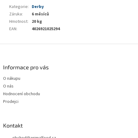
Kategorie
:
Derby
Záruka
:
6 měsíců
Hmotnost
:
20 kg
EAN
:
4026921025294
Z
á
p
a
Informace pro vás
t
O nákupu
í
O nás
Hodnocení obchodu
Prodejci
Kontakt