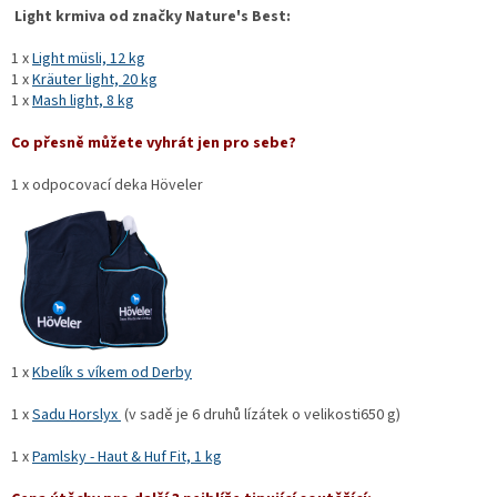
Light krmiva od značky Nature's Best:
1 x
Light müsli, 12 kg
1 x
Kräuter light, 20 kg
1 x
Mash light, 8 kg
Co přesně můžete vyhrát jen pro sebe?
1 x odpocovací deka Höveler
1 x
Kbelík s víkem od Derby
1 x
Sadu Horslyx
(v sadě je 6 druhů lízátek o velikosti
650 g)
1 x
Pamlsky - Haut & Huf Fit, 1 kg