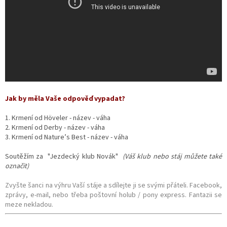
Jak by měla Vaše odpověď vypadat?
1. Krmení od Höveler - název - váha
2. Krmení od Derby
- název - váha
3. Krmení od Nature’s Best - název - váha
Soutěžím za "Jezdecký klub Novák"
(Váš klub nebo stáj můžete také
označit)
Zvyšte šanci na výhru Vaší stáje a sdílejte ji se svými přáteli. Facebook,
zprávy, e-mail, nebo třeba poštovní holub / pony express. Fantazii se
meze nekladou.