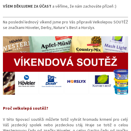
VŠEM DĚKUJEME ZA ÚČAST
a věříme, že nám zachováte přízeň :)
Na poslední lednový víkend jsme pro Vás připravili Velkolepou SOUTĚŽ
se značkami Höveler, Derby, Nature’s Best a Horslyx.
Proč velkolepá soutěž?
V této tipovací soutěži můžete
totiž vyhrát hromadu krmení pro celý
Váš jezdecký spolek nebo jezdeckou stáj. Hraje se totiž o celou
Westernovou řadu od značky Höveler, o celou Gastro řadu od značky