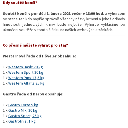
Kdy soutěž končí?
Soutěž končí v pondělí 1. února 2021 večer v 18:00 hod.
a
výhercem
se stane ten kdo napíše správně všechny názvy krmení a jehož odhady
hmotnosti jednotlivých krmiv bude nejblíže.
Výherce vyhlásíme po
ukončení soutěže v tomto článku na našich webových stránkách.
Co přesně můžete vyhrát pro stáj?
Westernová řada od Höveler obsahuje:
1 x
Western Basic 20 kg
1 x
Western Sport 20 kg
1 x
Western Puxx 17,5 kg
1 x
Western Alfafla 25 kg
Gastro řada od Derby obsahuje:
1 x
Gastro Forte 5 kg
1 x
Gastro Mix, 20 kg
1 x
Gastro Sport, 25 kg
1 x
Gastrolinis, 1 kg