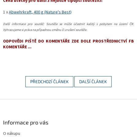
Cena útěchy pro další 3 nejblíže tipující soutěžící:
1 x
Abwehrkraft, 400 g (Nature's Best)
Další informace pro soutěž: Soutěže se může účastnit každý s pobytem na území ČR.
Vyhrazujeme si práva na případnou změnu či zrušení soutěže.
ODPOVĚDI PIŠTĚ DO KOMENTÁŘE ZDE DOLE PROSTŘEDNICTVÍ FB
KOMENTÁŘE ...
PŘEDCHOZÍ ČLÁNEK
DALŠÍ ČLÁNEK
Z
á
p
a
Informace pro vás
t
O nákupu
í