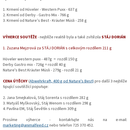
1. Krmení od Höveler - Western Puxx - 637 g
2. Krmení od Derby
- Gastro Mix - 766 g
3. Krmení od Nature’s Best - Kräuter Müsli - 258 g
VÝHERCE SOUTĚŽE
- nejblíže realitě byla a také zvítězila
STÁJ DORIÁN
1. Zuzana Mejzrová za STÁJ DORIÁN s celkovým rozdílem 211 g
Höveler western puxx - 487g = rozdíl 150 g
Derby Gastro mix - 726g = rozdíl 40 g
Nature's Best Kräuter Müsli - 279g - rozdíl 21 g
CENA ÚTĚCHY
(
Abwehrkraft, 400 g od Nature's Best)
pro další 3 nejblíže
tipující soutěžící poputuje:
2. Jana Smejkalová, Stáj Sorenta s rozdílem 282 g
3.
Matyáš Myškovský
,
Stáj Wenom s rozdílem 298 g
4. Pavlína EM, Stáj Ševětín s rozdílem 309 g
Prosíme výherce - kontaktujte nás na e-mail:
marketing@animalfeed.cz
nebo telefon 725 370 452.