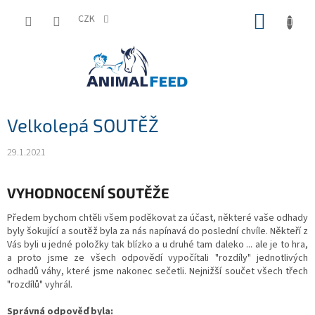
Přejít
NÁKUP
na
CZK
obsah
KOŠÍK
Velkolepá SOUTĚŽ
29.1.2021
VYHODNOCENÍ SOUTĚŽE
Předem bychom chtěli všem poděkovat za účast, některé vaše odhady
byly šokující a soutěž byla za nás napínavá do poslední chvíle. Někteří z
Vás byli u jedné položky tak blízko a u druhé tam daleko ... ale je to hra,
a proto jsme ze všech odpovědí vypočítali "rozdíly" jednotlivých
odhadů váhy, které jsme nakonec sečetli. Nejnižší součet všech třech
"rozdílů" vyhrál.
Správná odpověď byla: