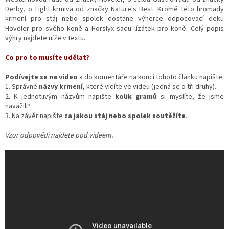
Derby, o Light krmiva od značky Nature's Best. Kromě této hromady
krmení pro stáj nebo spolek dostane výherce odpocovací deku
Höveler pro svého koně a Horslyx sadu lízátek pro koně. Celý popis
výhry najdete níže v textu.
Co pro to musíte udělat?
Podívejte se na video
a do komentáře na konci tohoto článku napište:
1. Správné
názvy krmení
, které vidíte ve videu (jedná se o tři druhy).
2. K jednotlivým názvům napište
kolik gramů
si myslíte, že jsme
navážili?
3. Na závěr napište
za jakou stáj nebo spolek soutěžíte
.
Vzor odpovědi najdete pod videem.