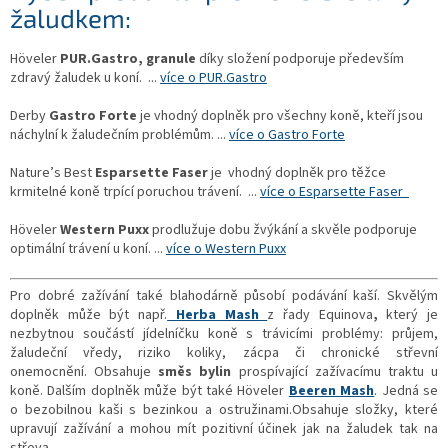
žaludkem:
Höveler
PUR.Gastro, granule
díky složení podporuje především
zdravý žaludek u koní. ...
více o PUR.Gastro
Derby
Gastro Forte
je vhodný doplněk pro všechny koně, kteří jsou
náchylní k
žaludečním problémům. ...
více o Gastro Forte
Nature’s Best
Esparsette Faser
je vhodný doplněk pro těžce
krmitelné koně trpící poruchou trávení. ...
více o
Esparsette Faser
Höveler
Western Puxx
prodlužuje dobu žvýkání a
skvěle podporuje
optimální trávení u koní. ...
více o Western Puxx
Pro dobré zažívání také blahodárně působí podávání kaší. Skvělým
doplněk může být např.
Herba Mash
z řady Equinova
,
který
je
nezbytnou součástí jídelníčku koně s trávicími problémy: průjem,
žaludeční vředy, riziko koliky, zácpa či chronické střevní
onemocnění. Obsahuje
směs bylin
prospívající zažívacímu traktu u
koně.
Dalším doplněk může být také Höveler
Beeren Mash
. Jedná se
o
bezobilnou kaši s bezinkou a ostružinami.
Obsahuje složky, které
upravují zažívání a mohou mít pozitivní účinek jak na žaludek tak na
střeva.