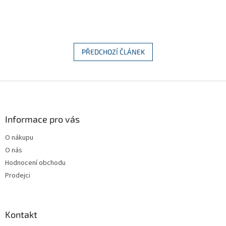
PŘEDCHOZÍ ČLÁNEK
Z
á
p
a
Informace pro vás
t
O nákupu
í
O nás
Hodnocení obchodu
Prodejci
Kontakt