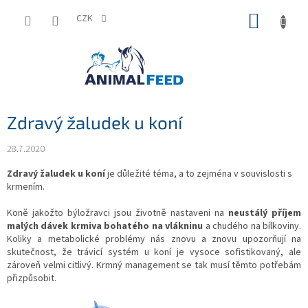
Přejít
NÁKUP
na
CZK
obsah
KOŠÍK
Zdravý žaludek u koní
28.7.2020
Zdravý žaludek u koní
je důležité téma, a to zejména v souvislosti s
krmením.
Koně jakožto býložravci jsou životně nastaveni na
neustálý příjem
malých dávek krmiva bohatého na vlákninu
a chudého na bílkoviny.
Koliky a metabolické problémy nás znovu a znovu upozorňují na
skutečnost, že trávicí systém u koní je vysoce sofistikovaný, ale
zároveň velmi citlivý. Krmný management se tak musí těmto potřebám
přizpůsobit.