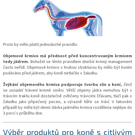
Proto by mělo platit jednoduché pravidlo:
Objemové krmivo má přednost před koncentrovaným krmivem
tedy jádrem.
Bohužel se tímto pravidlem dnešní krmný management
často neřídí. Objemové krmivo s hrubou strukturou by mělo být koním
podáváno před jádrem, aby koně netlačilo v žaludku.
Žvýkání objemového krmiva podporuje tvorbu slin u koní,
čímž
se usnadní trávení krmné směsi. Větší objemy jádra nemohou být v
trávicím traktu koně dostatečně zvlhčeny trávicími šťávami, tlačí pak v
žaludku jako připečený pecen, a výrazně hůře se tráví. V takovém
případě by měla být denní dávka jadrného krmiva rozdělena nejlépe do
3 porcí v průběhu dne.
Výběr produktů pro koně s citlivým