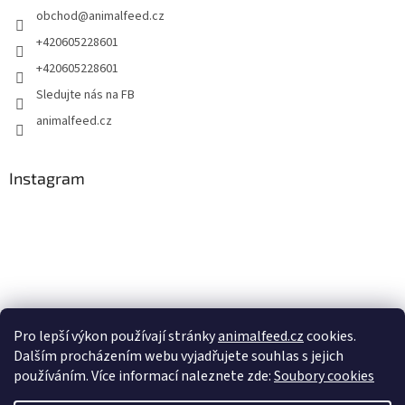
obchod
@
animalfeed.cz
+420605228601
+420605228601
Sledujte nás na FB
animalfeed.cz
Instagram
Pro lepší výkon používají stránky
animalfeed.cz
cookies.
Dalším procházením webu vyjadřujete souhlas s jejich
Sledovat na Instagramu
používáním. Více informací naleznete zde:
Soubory cookies