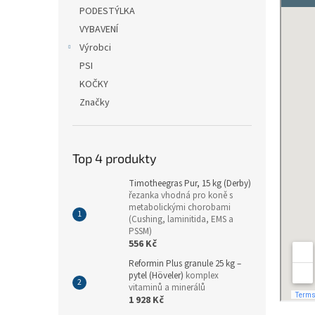
n
PODESTÝLKA
e
VYBAVENÍ
l
Výrobci
PSI
KOČKY
Značky
Top 4 produkty
Timotheegras Pur, 15 kg (Derby)
řezanka vhodná pro koně s
metabolickými chorobami
(Cushing, laminitida, EMS a
PSSM)
556 Kč
Reformin Plus granule 25 kg –
pytel (Höveler)
komplex
vitaminů a minerálů
1 928 Kč