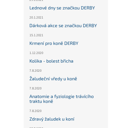
Lednové dny se značkou DERBY
20.1.2021
Dárková akce se značkou DERBY
15.1.2021
Krmení pro koně DERBY
1.12.2020
Kolika - bolest břicha
7.8.2020
Žaludeční vředy u koně
7.8.2020
Anatomie a fyziologie trávícího
traktu koně
7.8.2020
Zdravý žaludek u koní