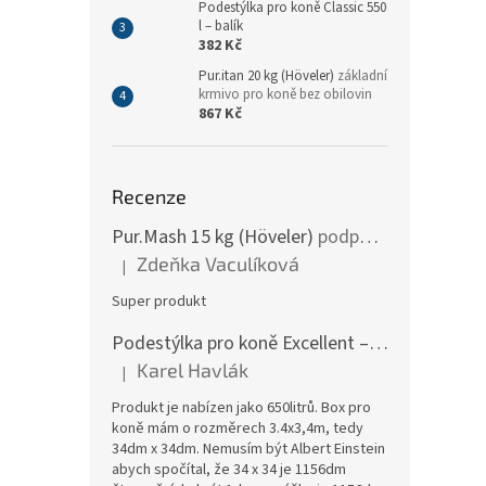
Podestýlka pro koně Classic 550
l – balík
382 Kč
Pur.itan 20 kg (Höveler)
základní
krmivo pro koně bez obilovin
867 Kč
Recenze
Pur.Mash 15 kg (Höveler)
podpora žaludku a střev
Zdeňka Vaculíková
|
Hodnocení produktu je 5 z 5 hvězdiček.
Super produkt
Podestýlka pro koně Excellent – paleta 18 balíků
Karel Havlák
|
Hodnocení produktu je 1 z 5 hvězdiček.
Produkt je nabízen jako 650litrů. Box pro
koně mám o rozměrech 3.4x3,4m, tedy
34dm x 34dm. Nemusím být Albert Einstein
abych spočítal, že 34 x 34 je 1156dm