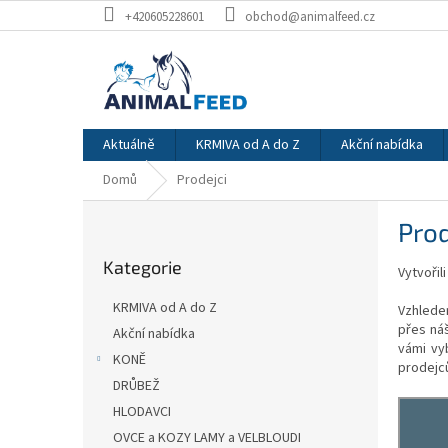
Přejít
+420605228601
obchod@animalfeed.cz
na
obsah
Aktuálně
KRMIVA od A do Z
Akční nabídka
Domů
Prodejci
P
Prod
o
Přeskočit
s
Kategorie
kategorie
Vytvořil
t
r
KRMIVA od A do Z
Vzhlede
a
přes ná
Akční nabídka
n
vámi vy
KONĚ
n
prodejců
í
DRŮBEŽ
p
HLODAVCI
a
OVCE a KOZY LAMY a VELBLOUDI