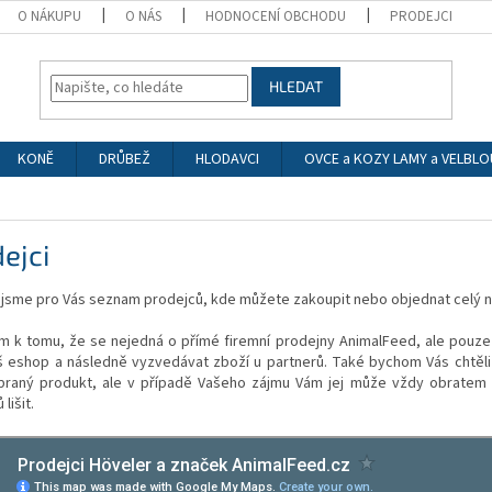
O NÁKUPU
O NÁS
HODNOCENÍ OBCHODU
PRODEJCI
HLEDAT
KONĚ
DRŮBEŽ
HLODAVCI
OVCE a KOZY LAMY a VELBLO
ejci
i jsme pro Vás seznam prodejců, kde můžete zakoupit nebo objednat celý n
m k tomu, že se nejedná o přímé firemní prodejny AnimalFeed, ale pouze
š eshop a následně vyzvedávat zboží u partnerů. Také bychom Vás chtěli
braný produkt, ale v případě Vašeho zájmu Vám jej může vždy obratem 
 lišit.