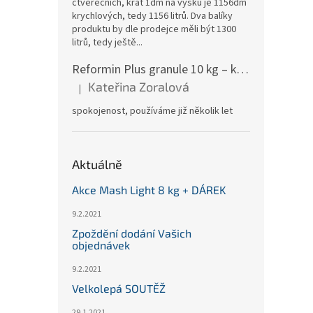
čtverečních, krát 1dm na výšku je 1156dm
krychlových, tedy 1156 litrů. Dva balíky
produktu by dle prodejce měli být 1300
litrů, tedy ještě...
Reformin Plus granule 10 kg – kbelík (Höveler)
Kateřina Zoralová
|
Hodnocení produktu je 5 z 5 hvězdiček.
spokojenost, používáme již několik let
Aktuálně
Akce Mash Light 8 kg + DÁREK
9.2.2021
Zpoždění dodání Vašich
objednávek
9.2.2021
Velkolepá SOUTĚŽ
29.1.2021