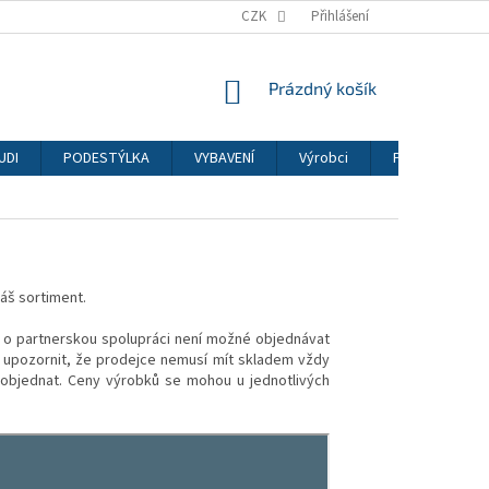
CZK
Přihlášení
NÁKUPNÍ
Prázdný košík
KOŠÍK
UDI
PODESTÝLKA
VYBAVENÍ
Výrobci
PSI
KOČ
áš sortiment.
 o partnerskou spolupráci není možné objednávat
 upozornit, že prodejce nemusí mít skladem vždy
objednat. Ceny výrobků se mohou u jednotlivých