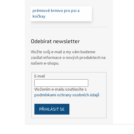
prémiové krmivo pro psi a
kočkay
Odebírat newsletter
Vložte svůj e-mail a my vám budeme
zasílat informace o nových produktech na
našem e-shopu.
E-mail
Vložením e-mailu souhlasíte s
podmínkami ochrany osobních údajů
PŘIHLÁSIT SE
Z
á