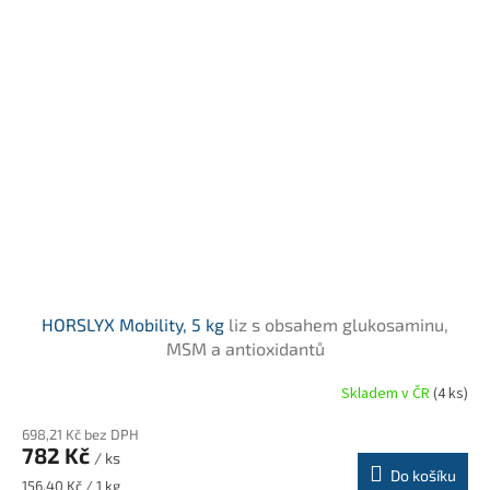
HORSLYX Mobility, 5 kg
liz s obsahem glukosaminu,
MSM a antioxidantů
Skladem v ČR
(4 ks)
Průměrné
hodnocení
698,21 Kč bez DPH
produktu
782 Kč
je
/ ks
Do košíku
4,0
Měrná
156,40 Kč / 1 kg