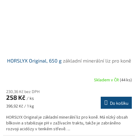
HORSLYX Original, 650 g
základní minerální liz pro koně
Skladem v ČR
(44 ks)
Průměrné
hodnocení
230,36 Kč bez DPH
produktu
258 Kč
je
/ ks
Do košíku
5,0
Měrná
396,92 Kč / 1 kg
z
cena:
5
HORSLYX Original je základní minerální liz pro koně. Má nízký obsah
hvězdiček.
bílkovin a stabilizuje pH v zažívacím traktu, takže je zabráněno
rozvoji acidózy v tenkém střevě. ...