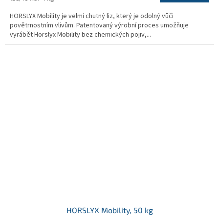
z
cena:
5
HORSLYX Mobility je velmi chutný liz, který je odolný vůči
hvězdiček.
povětrnostním vlivům. Patentovaný výrobní proces umožňuje
vyrábět Horslyx Mobility bez chemických pojiv,...
HORSLYX Mobility, 50 kg