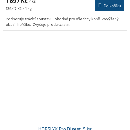
1 897 Kč
/ ks
Do košíku
Měrná
126,47 Kč / 1 kg
cena:
Podporuje trávící soustavu. Vhodné pro všechny koně. Zvyýšený
obsah hořčíku. Zvyšuje produkci slin.
HORSLYX Pro Digest, 5 kg