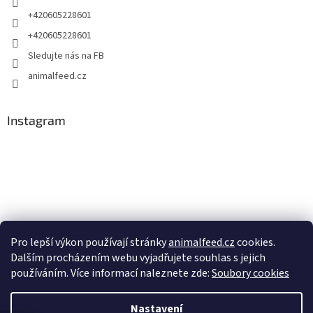
+420605228601
+420605228601
Sledujte nás na FB
animalfeed.cz
Instagram
Pro lepší výkon používají stránky
animalfeed.cz
cookies.
Dalším procházením webu vyjadřujete souhlas s jejich
Sledovat na Instagramu
používáním. Více informací naleznete zde:
Soubory cookies
Nastavení
Vytvořil Shoptet