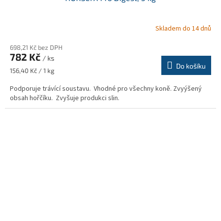
Skladem do 14 dnů
698,21 Kč bez DPH
782 Kč
/ ks
Do košíku
Měrná
156,40 Kč / 1 kg
cena:
Podporuje trávící soustavu. Vhodné pro všechny koně. Zvyýšený
obsah hořčíku. Zvyšuje produkci slin.