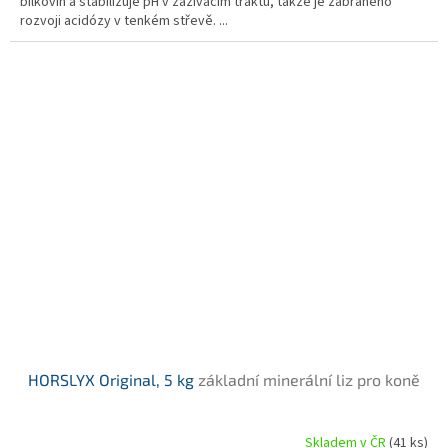
bílkovin a stabilizuje pH v zažívacím traktu, takže je zabráněno
rozvoji acidózy v tenkém střevě. ...
HORSLYX Original, 5 kg
základní minerální liz pro koně
Skladem v ČR
(41 ks)