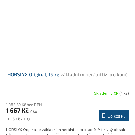
HORSLYX Original, 15 kg
základní minerální liz pro koně
Skladem v ČR
(4 ks)
Průměrné
hodnocení
1 488,39 Kč bez DPH
produktu
1 667 Kč
je
/ ks
Do košíku
5,0
Měrná
111,13 Kč / 1 kg
z
cena:
5
HORSLYX Original je základní minerální liz pro koně. Má nízký obsah
hvězdiček.