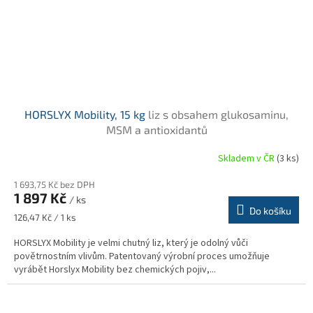
HORSLYX Mobility, 15 kg
liz s obsahem glukosaminu,
MSM a antioxidantů
Skladem v ČR
(3 ks)
Průměrné
hodnocení
1 693,75 Kč bez DPH
produktu
1 897 Kč
je
/ ks
Do košíku
5,0
Měrná
126,47 Kč / 1 ks
z
cena:
5
HORSLYX Mobility je velmi chutný liz, který je odolný vůči
hvězdiček.
povětrnostním vlivům. Patentovaný výrobní proces umožňuje
vyrábět Horslyx Mobility bez chemických pojiv,...