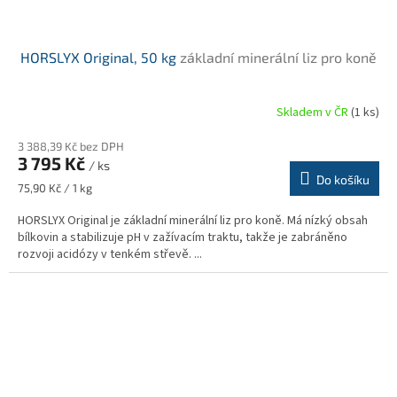
HORSLYX Original, 50 kg
základní minerální liz pro koně
Skladem v ČR
(1 ks)
Průměrné
hodnocení
3 388,39 Kč bez DPH
produktu
3 795 Kč
je
/ ks
Do košíku
5,0
Měrná
75,90 Kč / 1 kg
z
cena:
5
HORSLYX Original je základní minerální liz pro koně. Má nízký obsah
hvězdiček.
bílkovin a stabilizuje pH v zažívacím traktu, takže je zabráněno
rozvoji acidózy v tenkém střevě. ...