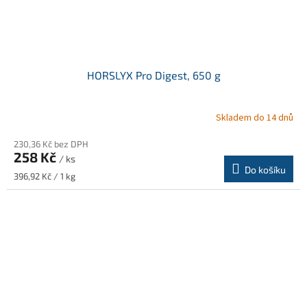
HORSLYX Pro Digest, 650 g
Skladem do 14 dnů
Průměrné
hodnocení
230,36 Kč bez DPH
produktu
258 Kč
je
/ ks
Do košíku
5,0
Měrná
396,92 Kč / 1 kg
z
cena:
5
hvězdiček.