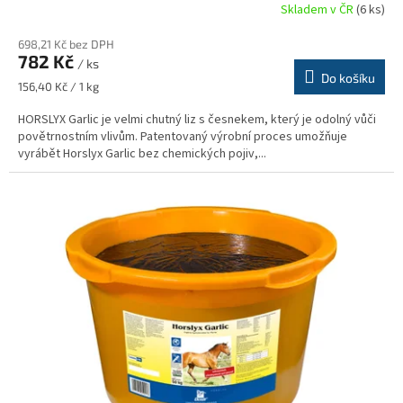
Skladem v ČR
(6 ks)
698,21 Kč bez DPH
782 Kč
/ ks
Do košíku
Měrná
156,40 Kč / 1 kg
cena:
HORSLYX Garlic je velmi chutný liz s česnekem, který je odolný vůči
povětrnostním vlivům. Patentovaný výrobní proces umožňuje
vyrábět Horslyx Garlic bez chemických pojiv,...