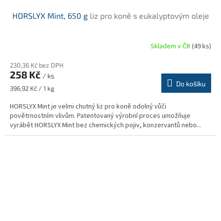
HORSLYX Mint, 650 g
liz pro koně s eukalyptovým oleje
Skladem v ČR
(49 ks)
Průměrné
hodnocení
230,36 Kč bez DPH
produktu
258 Kč
je
/ ks
Do košíku
5,0
Měrná
396,92 Kč / 1 kg
z
cena:
5
HORSLYX Mint je velmi chutný liz pro koně odolný vůči
hvězdiček.
povětrnostním vlivům. Patentovaný výrobní proces umožňuje
vyrábět HORSLYX Mint bez chemických pojiv, konzervantů nebo...