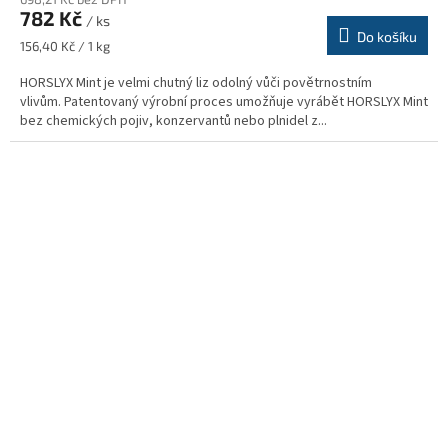
782 Kč
/ ks
Do košíku
Měrná
156,40 Kč / 1 kg
cena:
HORSLYX Mint je velmi chutný liz odolný vůči povětrnostním
vlivům. Patentovaný výrobní proces umožňuje vyrábět HORSLYX Mint
bez chemických pojiv, konzervantů nebo plnidel z...