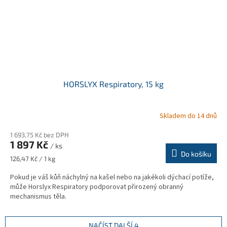
HORSLYX Respiratory, 15 kg
Skladem do 14 dnů
1 693,75 Kč bez DPH
1 897 Kč
/ ks
Do košíku
Měrná
126,47 Kč / 1 kg
cena:
Pokud je váš kůň náchylný na kašel nebo na jakékoli dýchací potíže,
může Horslyx Respiratory podporovat přirozený obranný
mechanismus těla.
NAČÍST DALŠÍ 4