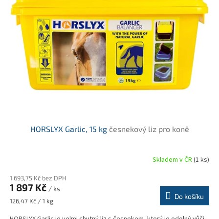
i
r
s
o
p
d
r
u
o
k
d
t
u
ů
k
t
ů
HORSLYX Garlic, 15 kg
česnekový liz pro koně
Skladem v ČR
(1 ks)
1 693,75 Kč bez DPH
1 897 Kč
/ ks
Do košíku
Měrná
126,47 Kč / 1 kg
cena: