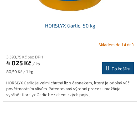
HORSLYX Garlic, 50 kg
Skladem do 14 dnů
Průměrné
hodnocení
3 593,75 Kč bez DPH
produktu
4 025 Kč
je
/ ks
Do košíku
5,0
Měrná
80,50 Kč / 1 kg
z
cena:
5
HORSLYX Garlic je velmi chutný liz s česnekem, který je odolný vůči
hvězdiček.
povětrnostním vlivům. Patentovaný výrobní proces umožňuje
vyrábět Horslyx Garlic bez chemických pojiv,...