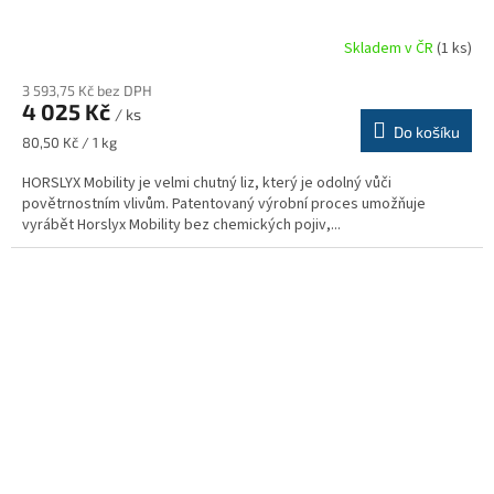
Skladem v ČR
(1 ks)
Průměrné
hodnocení
3 593,75 Kč bez DPH
produktu
4 025 Kč
je
/ ks
Do košíku
5,0
Měrná
80,50 Kč / 1 kg
z
cena:
5
HORSLYX Mobility je velmi chutný liz, který je odolný vůči
hvězdiček.
povětrnostním vlivům. Patentovaný výrobní proces umožňuje
vyrábět Horslyx Mobility bez chemických pojiv,...