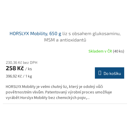
HORSLYX Mobility, 650 g
liz s obsahem glukosaminu,
MSM a antioxidantů
Skladem v ČR
(40 ks)
230,36 Kč bez DPH
258 Kč
/ ks
Do košíku
Měrná
396,92 Kč / 1 kg
cena:
HORSLYX Mobility je velmi chutný liz, který je odolný vůči
povětrnostním vlivům. Patentovaný výrobní proces umožňuje
vyrábět Horslyx Mobility bez chemických pojiv,...