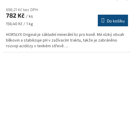
698,21 Kč bez DPH
782 Kč
/ ks
Do košíku
Měrná
156,40 Kč / 1 kg
cena:
HORSLYX Original je základní minerální liz pro koně. Má nízký obsah
bílkovin a stabilizuje pH v zažívacím traktu, takže je zabráněno
rozvoji acidózy v tenkém střevě. ...