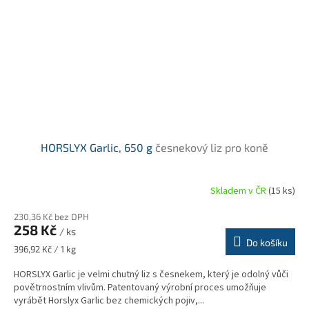
HORSLYX Garlic, 650 g
česnekový liz pro koně
Skladem v ČR
(15 ks)
230,36 Kč bez DPH
258 Kč
/ ks
Do košíku
Měrná
396,92 Kč / 1 kg
cena:
HORSLYX Garlic je velmi chutný liz s česnekem, který je odolný vůči
povětrnostním vlivům. Patentovaný výrobní proces umožňuje
vyrábět Horslyx Garlic bez chemických pojiv,...