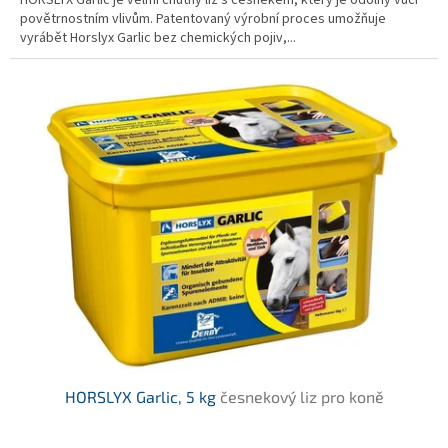
HORSLYX Garlic je velmi chutný liz s česnekem, který je odolný vůči
povětrnostním vlivům. Patentovaný výrobní proces umožňuje
vyrábět Horslyx Garlic bez chemických pojiv,...
HORSLYX Garlic, 5 kg
česnekový liz pro koně