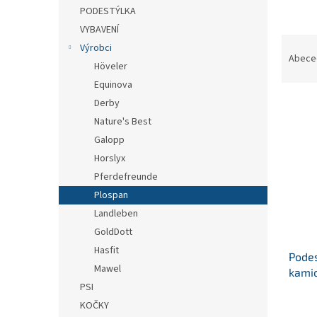
n
PODESTÝLKA
e
VYBAVENÍ
l
Ř
Výrobci
a
Abece
Höveler
z
Equinova
e
V
n
Derby
ý
í
Nature's Best
p
p
Galopp
i
r
Horslyx
s
o
Pferdefreunde
p
d
Plospan
r
u
o
k
Landleben
d
t
GoldDott
u
ů
Hasfit
Podes
k
Mawel
kamio
t
PSI
kamio
ů
386.1
KOČKY