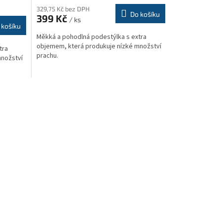
M
produktu
329,75 Kč bez DPH
Do košíku
399 Kč
je
/ ks
 košíku
5,0
Měkká a pohodlná podestýlka s extra
z
objemem, která produkuje nízké množství
5
tra
prachu.
hvězdiček.
množství