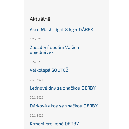
Aktuálně
Akce Mash Light 8 kg + DÁREK
9.2.2021
Zpoždění dodání Vašich
objednávek
9.2.2021
Velkolepá SOUTĚŽ
29.1.2021
Lednové dny se značkou DERBY
20.1.2021
Dárková akce se značkou DERBY
15.1.2021
Krmení pro koně DERBY