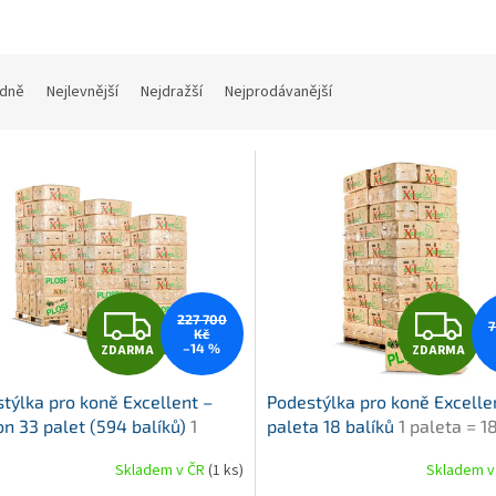
dně
Nejlevnější
Nejdražší
Nejprodávanější
Z
Z
227 700
7
Kč
–14 %
ZDARMA
ZDARMA
D
D
týlka pro koně Excellent –
Podestýlka pro koně Excelle
A
A
n 33 palet (594 balíků)
1
paleta 18 balíků
1 paleta = 1
n = 594 balíků = roz. objem
= rozložený objem 11.700 litr
R
R
Skladem v ČR
(1 ks)
Skladem v
Průměrné
00 litrů
hodnocení