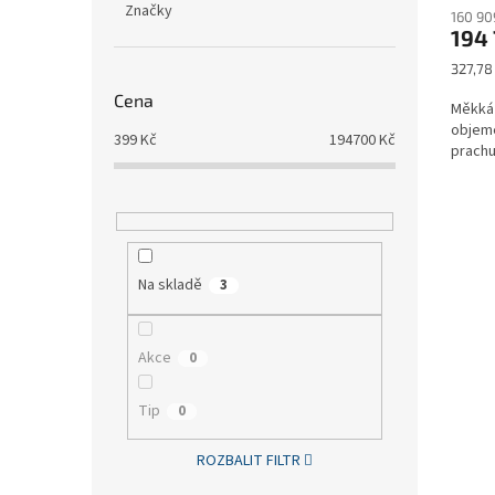
Značky
160 90
194
Měrná
327,78 
cena:
Cena
Měkká 
objeme
399
Kč
194700
Kč
prachu
Na skladě
3
Akce
0
Tip
0
ROZBALIT FILTR