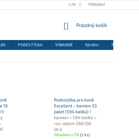
CZK
Přihlášení
NÁKUPNÍ
Prázdný košík
KOŠÍK
UDI
PODESTÝLKA
VYBAVENÍ
Výrobci
PSI
KOČ
koně
Podestýlka pro koně
a 18
Excellent – kamion 33
 18
palet (594 balíků)
1
ný
kamion = 594 balíků =
ů
roz. objem 386.100
s)
litrů
Skladem v ČR
(1 ks)