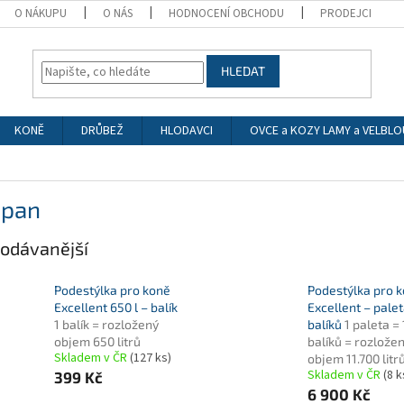
O NÁKUPU
O NÁS
HODNOCENÍ OBCHODU
PRODEJCI
HLEDAT
KONĚ
DRŮBEŽ
HLODAVCI
OVCE a KOZY LAMY a VELBLO
span
odávanější
Podestýlka pro koně
Podestýlka pro 
Excellent 650 l – balík
Excellent – palet
1 balík = rozložený
balíků
1 paleta =
objem 650 litrů
balíků = rozlože
Skladem v ČR
(127 ks)
objem 11.700 litr
Skladem v ČR
(8 k
399 Kč
6 900 Kč