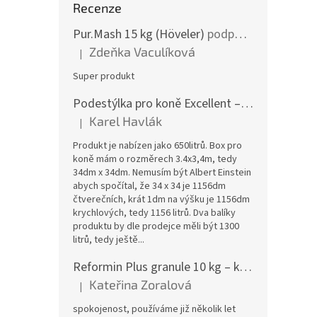
Recenze
Pur.Mash 15 kg (Höveler)
podpora žaludku a střev
Zdeňka Vaculíková
|
Hodnocení produktu je 5 z 5 hvězdiček.
Super produkt
Podestýlka pro koně Excellent – paleta 18 balíků
Karel Havlák
|
Hodnocení produktu je 1 z 5 hvězdiček.
Produkt je nabízen jako 650litrů. Box pro
koně mám o rozměrech 3.4x3,4m, tedy
34dm x 34dm. Nemusím být Albert Einstein
abych spočítal, že 34 x 34 je 1156dm
čtverečních, krát 1dm na výšku je 1156dm
krychlových, tedy 1156 litrů. Dva balíky
produktu by dle prodejce měli být 1300
litrů, tedy ještě...
Reformin Plus granule 10 kg – kbelík (Höveler)
Kateřina Zoralová
|
Hodnocení produktu je 5 z 5 hvězdiček.
spokojenost, používáme již několik let