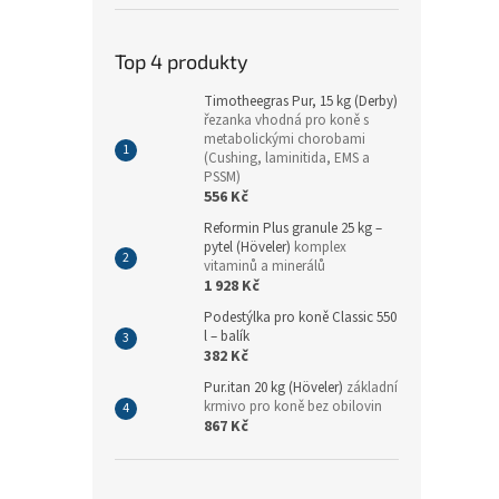
Top 4 produkty
Timotheegras Pur, 15 kg (Derby)
řezanka vhodná pro koně s
metabolickými chorobami
(Cushing, laminitida, EMS a
PSSM)
556 Kč
Reformin Plus granule 25 kg –
pytel (Höveler)
komplex
vitaminů a minerálů
1 928 Kč
Podestýlka pro koně Classic 550
l – balík
382 Kč
Pur.itan 20 kg (Höveler)
základní
krmivo pro koně bez obilovin
867 Kč