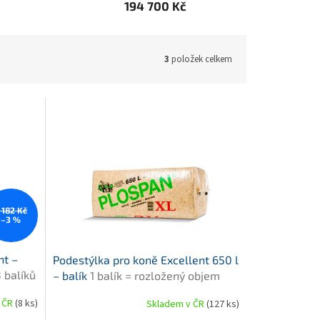
194 700 Kč
3
položek celkem
 182 Kč
–3 %
nt –
Podestýlka pro koně Excellent 650 l
8 balíků
– balík
1 balík = rozložený objem
ů
650 litrů
 ČR
(8 ks)
Skladem v ČR
(127 ks)
Průměrné
hodnocení