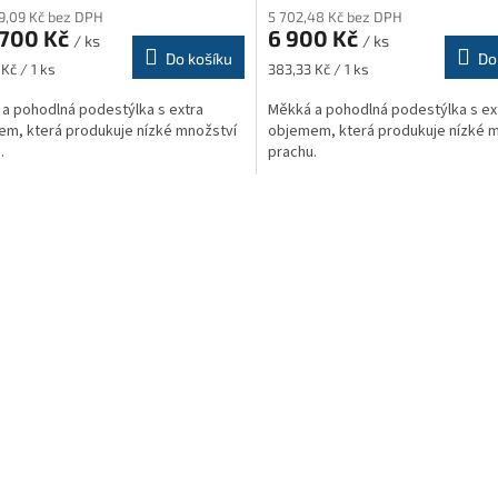
M
9,09 Kč bez DPH
5 702,48 Kč bez DPH
produktu
 700 Kč
6 900 Kč
je
/ ks
/ ks
A
A
Do košíku
Do
3,7
Měrná
Kč / 1 ks
383,33 Kč / 1 ks
z
cena:
5
a pohodlná podestýlka s extra
Měkká a pohodlná podestýlka s ex
hvězdiček.
m, která produkuje nízké množství
objemem, která produkuje nízké 
.
prachu.
O
v
l
á
d
a
c
í
p
r
v
k
y
v