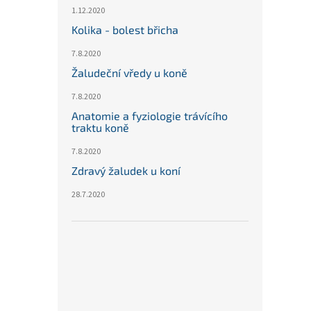
1.12.2020
Kolika - bolest břicha
7.8.2020
Žaludeční vředy u koně
7.8.2020
Anatomie a fyziologie trávícího
traktu koně
7.8.2020
Zdravý žaludek u koní
28.7.2020