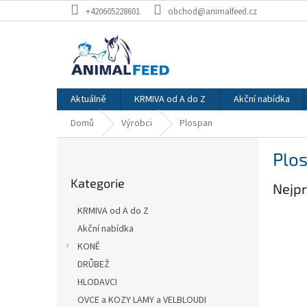
Přejít
+420605228601
obchod@animalfeed.cz
na
obsah
Aktuálně
KRMIVA od A do Z
Akční nabídka
Domů
Výrobci
Plospan
P
Plo
o
Přeskočit
s
Kategorie
kategorie
Nejpr
t
r
KRMIVA od A do Z
a
Akční nabídka
n
KONĚ
n
í
DRŮBEŽ
p
HLODAVCI
a
OVCE a KOZY LAMY a VELBLOUDI