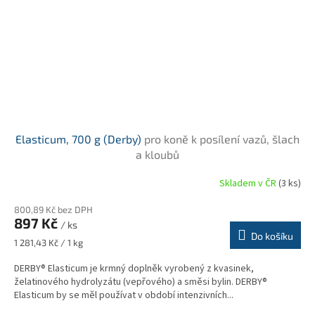
Elasticum, 700 g (Derby)
pro koně k posílení vazů, šlach
a kloubů
Skladem v ČR
(3 ks)
800,89 Kč bez DPH
897 Kč
/ ks
Do košíku
Měrná
1 281,43 Kč / 1 kg
cena:
DERBY® Elasticum je krmný doplněk vyrobený z kvasinek,
želatinového hydrolyzátu (vepřového) a směsi bylin. DERBY®
Elasticum by se měl používat v období intenzivních...