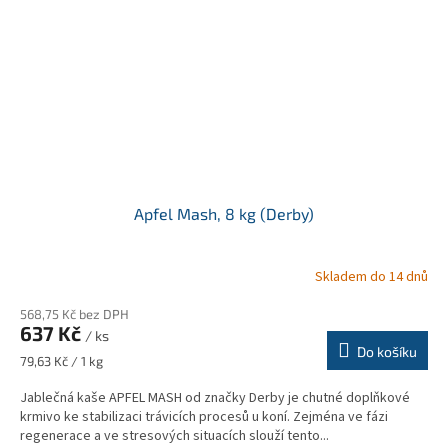
Apfel Mash, 8 kg (Derby)
Skladem do 14 dnů
568,75 Kč bez DPH
637 Kč
/ ks
Do košíku
Měrná
79,63 Kč / 1 kg
cena:
Jablečná kaše APFEL MASH od značky Derby je chutné doplňkové
krmivo ke stabilizaci trávicích procesů u koní. Zejména ve fázi
regenerace a ve stresových situacích slouží tento...