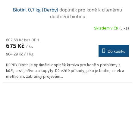
Biotin, 0,7 kg (Derby)
doplněk pro koně k cílenému
doplnění biotinu
Skladem v ČR
(5 ks)
602,68 Kč bez DPH
675 Kč
/ ks
Do košíku
Měrná
964,29 Kč / 1 kg
cena:
DERBY Biotin je optimální doplněk krmiva pro koně s problémy s
kůží, srstí, hřívou a kopyty. Důležité přísady, jako je biotin, zinek a
methionin, zabraňují projevům...