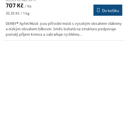
707 Kč
/ ks
Do košíku
Měrná
35,35 Kč / 1 kg
cena:
DERBY® Apfel-Müsli jsou přírodní müsli s vysokým obsahem vlákniny
a nízkým obsahem bílkovin. Směs bohatá na strukturu podporuje
pomalý příjem krmiva a zabraňuje rychlému...