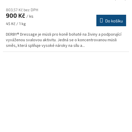
803,57 Kč bez DPH
900 Kč
/ ks
Do košíku
Měrná
45 Kč / 1 kg
cena:
DERBY® Dressage je müsli pro koně bohaté na živiny a podporující
vyváženou svalovou aktivitu. Jedná se o koncentrovanou müsli
směs, která splňuje vysoké nároky na sílu a...