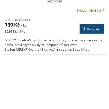
bez ovsa
Skladem do 14 dnů
659,82 Kč bez DPH
739 Kč
/ ks
Do košíku
Měrná
36,95 Kč / 1 kg
cena:
DERBY® Country-Mix jsou speciální müsli vyrobené z vysoce kvalitní
směsi otevřených obilných komponentů bez ovsa.
Složení DERBY® Country-Mix umožňuje optimální dodávku...