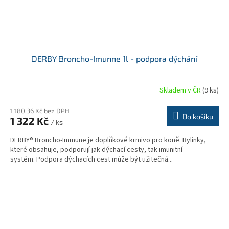
DERBY Broncho-Imunne 1l - podpora dýchání
Skladem v ČR
(9 ks)
1 180,36 Kč bez DPH
Do košíku
1 322 Kč
/ ks
DERBY® Broncho-Immune je doplňkové krmivo pro koně. Bylinky,
které obsahuje, podporují jak dýchací cesty, tak imunitní
systém. Podpora dýchacích cest může být užitečná...