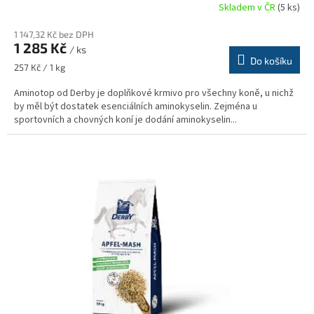
Skladem v ČR
(5 ks)
Průměrné
hodnocení
1 147,32 Kč bez DPH
produktu
1 285 Kč
je
/ ks
Do košíku
5,0
Měrná
257 Kč / 1 kg
z
cena:
5
Aminotop od Derby je doplňkové krmivo pro všechny koně, u nichž
hvězdiček.
by měl být dostatek esenciálních aminokyselin. Zejména u
sportovních a chovných koní je dodání aminokyselin...