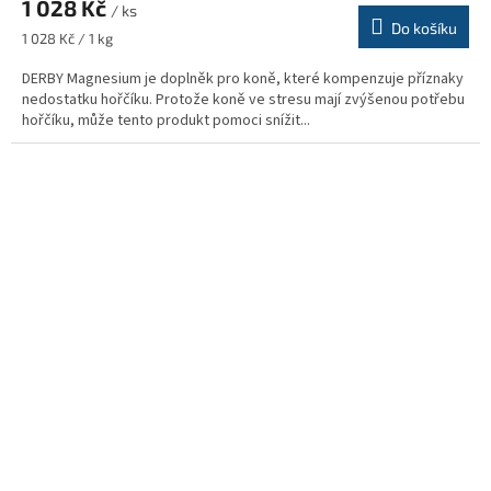
1 028 Kč
/ ks
Do košíku
Měrná
1 028 Kč / 1 kg
cena:
DERBY Magnesium je doplněk pro koně, které kompenzuje příznaky
nedostatku hořčíku. Protože koně ve stresu mají zvýšenou potřebu
hořčíku, může tento produkt pomoci snížit...