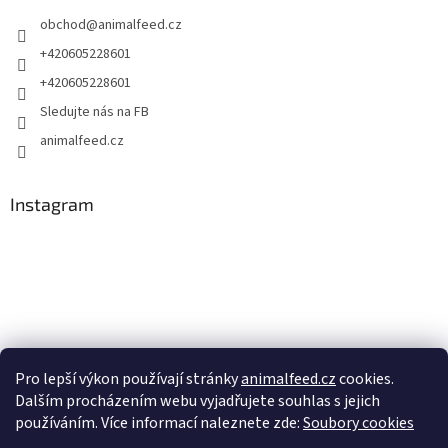
obchod
@
animalfeed.cz
+420605228601
+420605228601
Sledujte nás na FB
animalfeed.cz
Instagram
Pro lepší výkon používají stránky
animalfeed.cz
cookies.
Dalším procházením webu vyjadřujete souhlas s jejich
Sledovat na Instagramu
používáním. Více informací naleznete zde:
Soubory cookies