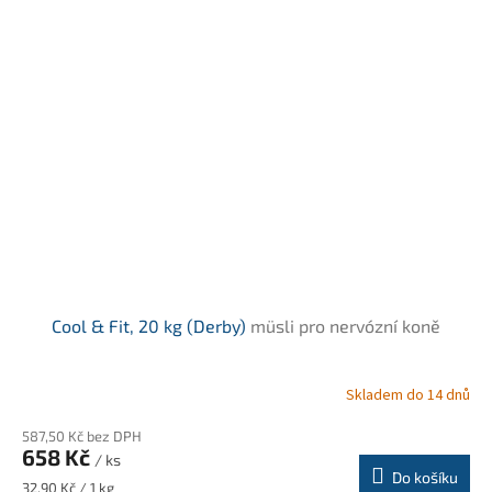
Cool & Fit, 20 kg (Derby)
müsli pro nervózní koně
Skladem do 14 dnů
Průměrné
hodnocení
587,50 Kč bez DPH
produktu
658 Kč
je
/ ks
Do košíku
5,0
Měrná
32,90 Kč / 1 kg