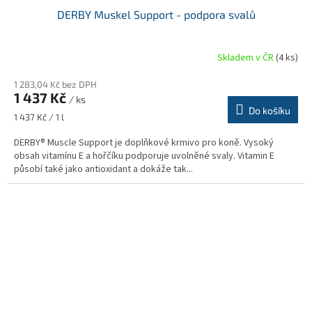
DERBY Muskel Support - podpora svalů
Skladem v ČR
(4 ks)
1 283,04 Kč bez DPH
1 437 Kč
/ ks
Do košíku
Měrná
1 437 Kč / 1 l
cena:
DERBY® Muscle Support je doplňkové krmivo pro koně. Vysoký
obsah vitamínu E a hořčíku podporuje uvolněné svaly. Vitamin E
působí také jako antioxidant a dokáže tak...