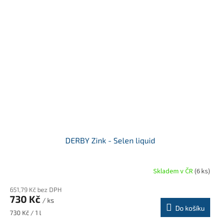
DERBY Zink - Selen liquid
Skladem v ČR
(6 ks)
651,79 Kč bez DPH
730 Kč
/ ks
Do košíku
Měrná
730 Kč / 1 l