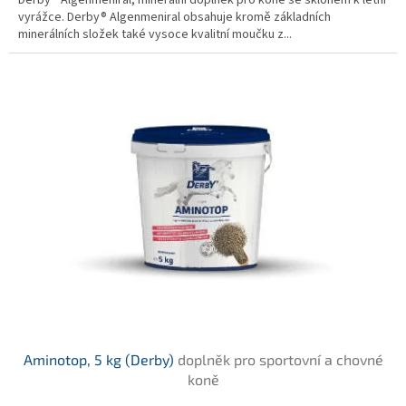
Derby® Algenmeniral, minerální doplněk pro koně se sklonem k letní
hvězdiček.
vyrážce. Derby® Algenmeniral obsahuje kromě základních
minerálních složek také vysoce kvalitní moučku z...
Aminotop, 5 kg (Derby)
doplněk pro sportovní a chovné
koně