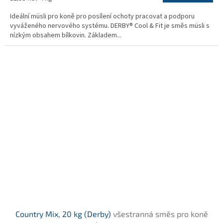
z
cena:
5
Ideální müsli pro koně pro posílení ochoty pracovat a podporu
hvězdiček.
vyváženého nervového systému. DERBY® Cool & Fit je směs müsli s
nízkým obsahem bílkovin. Základem...
Country Mix, 20 kg (Derby)
všestranná směs pro koně