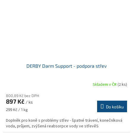
DERBY Darm Support - podpora střev
Skladem v ČR
(2 ks)
800,89 Kč bez DPH
897 Kč
/ ks
Do košíku
Měrná
299 Kč / 1 kg
cena:
Doplněk pro koně s problémy střev - špatné trávení, konečníková
voda, průjem, zvýšená reabsorpce vody ve střevěS