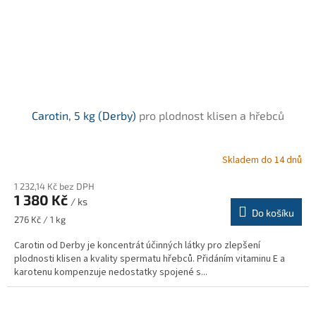
Carotin, 5 kg (Derby)
pro plodnost klisen a hřebců
Skladem do 14 dnů
1 232,14 Kč bez DPH
1 380 Kč
/ ks
Do košíku
Měrná
276 Kč / 1 kg
cena:
Carotin od Derby je koncentrát účinných látky pro zlepšení
plodnosti klisen a kvality spermatu hřebců. Přidáním vitaminu E a
karotenu kompenzuje nedostatky spojené s...