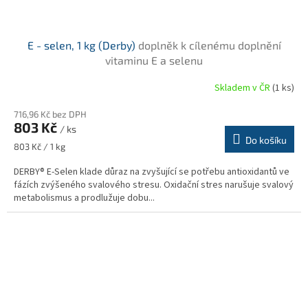
E - selen, 1 kg (Derby)
doplněk k cílenému doplnění
vitaminu E a selenu
Skladem v ČR
(1 ks)
716,96 Kč bez DPH
803 Kč
/ ks
Do košíku
Měrná
803 Kč / 1 kg
cena:
DERBY® E-Selen klade důraz na zvyšující se potřebu antioxidantů ve
fázích zvýšeného svalového stresu. Oxidační stres narušuje svalový
metabolismus a prodlužuje dobu...