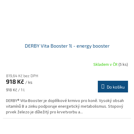
DERBY Vita Booster 1l - energy booster
Skladem v ČR
(5 ks)
819,64 Kč bez DPH
918 Kč
/ ks
Do košíku
Měrná
918 Kč / 1 l
cena:
DERBY® Vita-Booster je doplňkové krmivo pro koně. Vysoký obsah
vitamínů B a zinku podporuje energetický metabolismus. Stopový
prvek železo je důležitý pro krvetvorbu a...