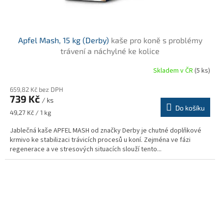
Apfel Mash, 15 kg (Derby)
kaše pro koně s problémy
trávení a náchylné ke kolice
Skladem v ČR
(5 ks)
Průměrné
hodnocení
659,82 Kč bez DPH
produktu
739 Kč
je
/ ks
Do košíku
4,7
Měrná
49,27 Kč / 1 kg
z
cena:
5
Jablečná kaše APFEL MASH od značky Derby je chutné doplňkové
hvězdiček.
krmivo ke stabilizaci trávicích procesů u koní. Zejména ve fázi
regenerace a ve stresových situacích slouží tento...