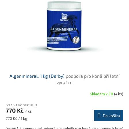
i
r
s
o
p
d
r
u
o
k
d
t
u
ů
k
t
ů
Algenmineral, 1 kg (Derby)
podpora pro koně při letní
vyrážce
Skladem v ČR
(4 ks)
Průměrné
hodnocení
687,50 Kč bez DPH
produktu
770 Kč
je
/ ks
Do košíku
5,0
Měrná
770 Kč / 1 kg
z
cena:
5