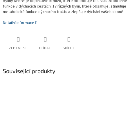
Byliny DERBY je doplňkové krmivo, které podporuje tělu vlastní obranné
funkce v dýchacích cestách.
17 různých bylin, které obsahuje, stimuluje
metabolické funkce dýchacího traktu a zlepšuje dýchání vašeho koně
Detailní informace
ZEPTAT SE
HLÍDAT
SDÍLET
Související produkty