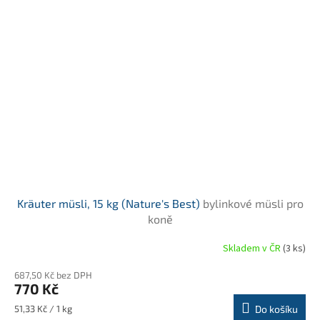
Kräuter müsli, 15 kg (Nature's Best)
bylinkové müsli pro
koně
Skladem v ČR
(3 ks)
Průměrné
hodnocení
687,50 Kč bez DPH
produktu
770 Kč
je
5,0
Měrná
51,33 Kč / 1 kg
Do košíku
z