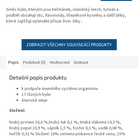
cena:
5
Směs bylin, kterými jsou heřmánek, islandský mech, tymián a
hvězdiček.
podběl obsahují sliz, flavonoidy, lišejníkové kyseliny a další látky,
které zajišťují optimální přísun živin. Díky...
ZOBRAZIT VŠECHNY SOUVISEJÍCÍ PRODUKTY
Popis
Podobné (5)
Hodnocení
Diskuze
Detailní popis produktu
k podpoře imunitního systému organismu
17 různých bylin
éterické oleje
Složení:
hrubý protein 16,8 %,
hrubý tuk 6,1 %, Hrubá vláknina 14,3 %,
hrubý popel 10,9 %, vápník 1,5 %, fosfor 0,3 %, sodík 0,08 %,
hořčík 0,32 % Složení: 16% semena pískavice řecké seno, 15%