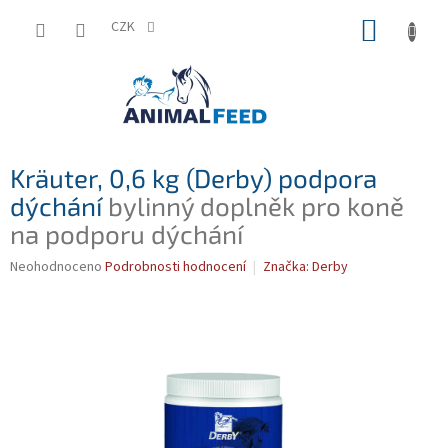
Přejít
NÁKUP
na
CZK
obsah
KOŠÍK
Kräuter, 0,6 kg (Derby) podpora
dýchání
bylinný doplněk pro koně
na podporu dýchání
Průměrné
Neohodnoceno
Podrobnosti hodnocení
Značka:
Derby
hodnocení
produktu
je
0,0
z
5
hvězdiček.