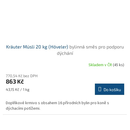
Kräuter Müsli 20 kg (Höveler)
bylinná směs pro podporu
dýchání
Skladem v ČR
(45 ks)
Průměrné
hodnocení
770,54 Kč bez DPH
produktu
863 Kč
je
5,0
Měrná
43,15 Kč / 1 kg
Do košíku
z
cena:
5
Doplňkové krmivo s obsahem 16 přírodních bylin pro koně s
hvězdiček.
dýchacími potížemi.