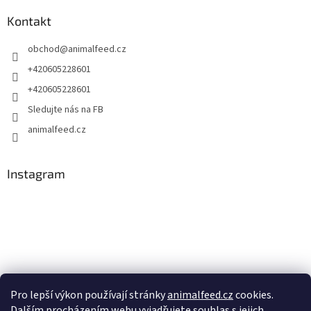
Kontakt
obchod
@
animalfeed.cz
+420605228601
+420605228601
Sledujte nás na FB
animalfeed.cz
Instagram
Pro lepší výkon používají stránky
animalfeed.cz
cookies.
Dalším procházením webu vyjadřujete souhlas s jejich