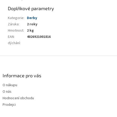
Doplňkové parametry
Kategorie
:
Derby
Záruka
:
2 roky
Hmotnost
:
2 kg
EAN
:
4026921001816
dýchání
:
Z
á
p
a
Informace pro vás
t
O nákupu
í
O nás
Hodnocení obchodu
Prodejci