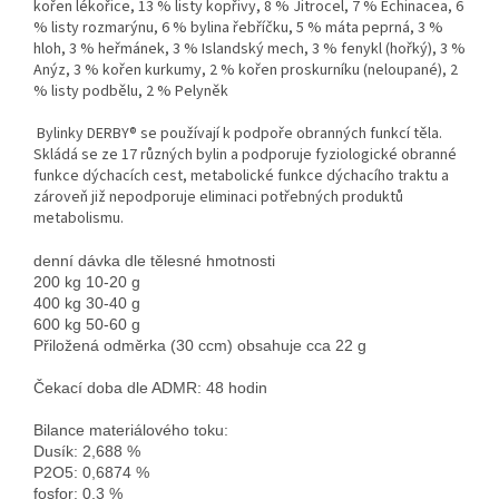
kořen lékořice, 13 % listy kopřivy, 8 % Jitrocel, 7 % Echinacea, 6
% listy rozmarýnu, 6 % bylina řebříčku, 5 % máta peprná, 3 %
hloh, 3 % heřmánek, 3 % Islandský mech, 3 % fenykl (hořký), 3 %
Anýz, 3 % kořen kurkumy, 2 % kořen proskurníku (neloupané), 2
% listy podbělu, 2 % Pelyněk
Bylinky DERBY® se používají k podpoře obranných funkcí těla.
Skládá se ze 17 různých bylin a podporuje fyziologické obranné
funkce dýchacích cest, metabolické funkce dýchacího traktu a
zároveň již nepodporuje eliminaci potřebných produktů
metabolismu.
denní dávka dle tělesné hmotnosti

200 kg 10-20 g

400 kg 30-40 g

600 kg 50-60 g

Bilance materiálového toku:

Dusík: 2,688 %

P2O5: 0,6874 %

fosfor: 0,3 %