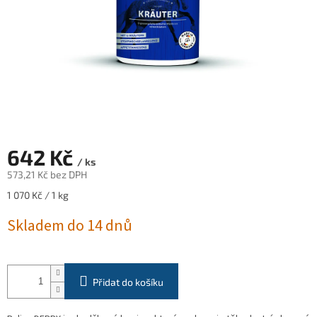
642 Kč
/ ks
573,21 Kč bez DPH
Měrná
1 070 Kč / 1 kg
cena:
Skladem do 14 dnů
Přidat do košíku