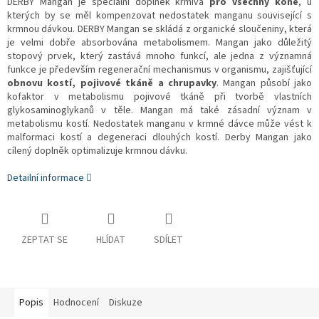
DERBY Mangan je speciální doplněk krmiva
pro všechny koně
, u
kterých by se měl kompenzovat nedostatek manganu související s
krmnou dávkou. DERBY Mangan se skládá z organické sloučeniny, která
je velmi dobře absorbována metabolismem. Mangan jako důležitý
stopový prvek, který zastává mnoho funkcí, ale jedna z významná
funkce je především
regenerační mechanismus v organismu, zajišťující
obnovu kostí, pojivové tkáně a chrupavky
.
Mangan působí jako
kofaktor v metabolismu pojivové tkáně při tvorbě vlastních
glykosaminoglykanů v těle. Mangan má také zásadní význam v
metabolismu kostí. Nedostatek manganu v krmné dávce může vést k
malformaci kostí a degeneraci dlouhých kostí. Derby Mangan jako
cílený doplněk optimalizuje krmnou dávku.
Detailní informace
ZEPTAT SE
HLÍDAT
SDÍLET
Popis
Hodnocení
Diskuze