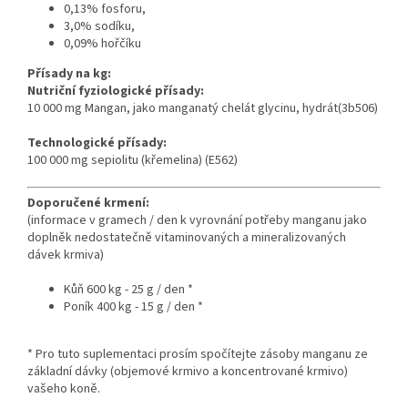
0,13% fosforu,
3,0% sodíku,
0,09% hořčíku
Přísady na kg:
Nutriční fyziologické přísady:
10 000 mg Mangan, jako m
anganatý
chelát
glycinu
,
hydrát
(3b506)
Technologické přísady:
100 000 mg sepiolitu (křemelina) (E562)
Doporučené krmení:
(informace v gramech / den k vyrovnání potřeby manganu jako
doplněk nedostatečně vitaminovaných a mineralizovaných
dávek krmiva)
Kůň 600 kg - 25 g / den *
Poník 400 kg - 15 g / den *
* Pro tuto suplementaci prosím spočítejte zásoby manganu ze
základní dávky (objemové krmivo a koncentrované krmivo)
vašeho koně.