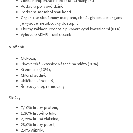
Cílená kompenzace nedostatku manganu
Podpora pojivové tkáně
Podpora metabolismu kostí
Organické sloučeniny manganu, chelát glycinu a manganu
je vysoce metabolicky dostupný
Chutný základní recept s pivovarskými kvasnicemi (BTR)
Vyhovuje ADMR - není dopink
Složení:
Glukóza,
Pivovarské kvasnice vázané na mláto (20%),
Křemelina (10%),
Chlorid sodný,
Uhličitan vápenatý,
Řepkový olej, rafinovaný
Složky:
7,10% hrubý protein,
1,36% hrubého tuku,
2,25% hrubá vláknina,
28,0% hrubý popel,
2,4% vápníku,