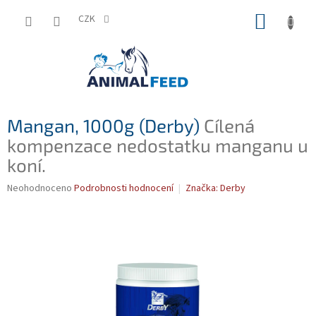
Přejít
NÁKUP
na
CZK
obsah
KOŠÍK
Mangan, 1000g (Derby)
Cílená
kompenzace nedostatku manganu u
koní.
Průměrné
Neohodnoceno
Podrobnosti hodnocení
Značka:
Derby
hodnocení
produktu
je
0,0
z
5
hvězdiček.