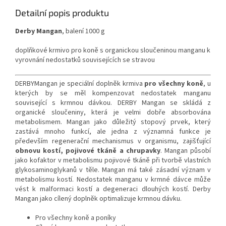
Detailní popis produktu
Derby Mangan
, balení 1000 g
doplňkové krmivo pro koně s organickou sloučeninou manganu k
vyrovnání nedostatků souvisejících se stravou
DERBY
Mangan je speciální doplněk krmiva
pro všechny koně
, u
kterých by se měl kompenzovat nedostatek manganu
související s krmnou dávkou. DERBY Mangan se skládá z
organické sloučeniny, která je velmi dobře absorbována
metabolismem. Mangan jako důležitý stopový prvek, který
zastává mnoho funkcí, ale jedna z významná funkce je
především
regenerační mechanismus v organismu, zajišťující
obnovu kostí, pojivové tkáně a chrupavky
.
Mangan působí
jako kofaktor v metabolismu pojivové tkáně při tvorbě vlastních
glykosaminoglykanů v těle. Mangan má také zásadní význam v
metabolismu kostí. Nedostatek manganu v krmné dávce může
vést k malformaci kostí a degeneraci dlouhých kostí. Derby
Mangan jako cílený doplněk optimalizuje krmnou dávku.
Pro všechny koně a poníky