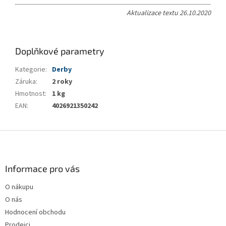
Aktualizace textu 26.10.2020
Doplňkové parametry
Kategorie
:
Derby
Záruka
:
2 roky
Hmotnost
:
1 kg
EAN
:
4026921350242
Z
á
p
a
Informace pro vás
t
O nákupu
í
O nás
Hodnocení obchodu
Prodejci