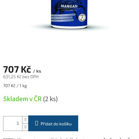
707 Kč
/ ks
631,25 Kč bez DPH
Měrná
707 Kč / 1 kg
cena:
Skladem v ČR
(2 ks)
Přidat do košíku