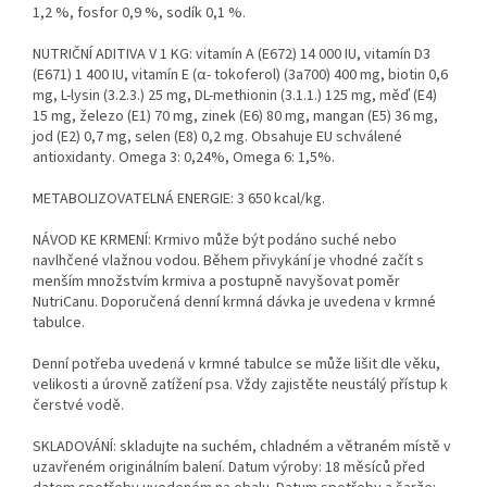
1,2 %, fosfor 0,9 %, sodík 0,1 %.
NUTRIČNÍ ADITIVA V 1 KG:
vitamín A (E672) 14 000 IU, vitamín D3
(E671) 1 400 IU, vitamín E (α- tokoferol) (3a700) 400 mg, biotin 0,6
mg, L-lysin (3.2.3.) 25 mg, DL-methionin (3.1.1.) 125 mg, měď (E4)
15 mg, železo (E1) 70 mg, zinek (E6) 80 mg, mangan (E5) 36 mg,
jod (E2) 0,7 mg, selen (E8) 0,2 mg. Obsahuje EU schválené
antioxidanty. Omega 3: 0,24%, Omega 6: 1,5%.
METABOLIZOVATELNÁ ENERGIE:
3 650 kcal/kg.
NÁVOD KE KRMENÍ:
Krmivo může být podáno suché nebo
navlhčené vlažnou vodou. Během přivykání je vhodné začít s
menším množstvím krmiva a postupně navyšovat poměr
NutriCanu. Doporučená denní krmná dávka je uvedena v krmné
tabulce.
Denní potřeba uvedená v krmné tabulce se může lišit dle věku,
velikosti a úrovně zatížení psa. Vždy zajistěte neustálý přístup k
čerstvé vodě.
SKLADOVÁNÍ:
skladujte na suchém, chladném a větraném místě v
uzavřeném originálním balení. Datum výroby: 18 měsíců před