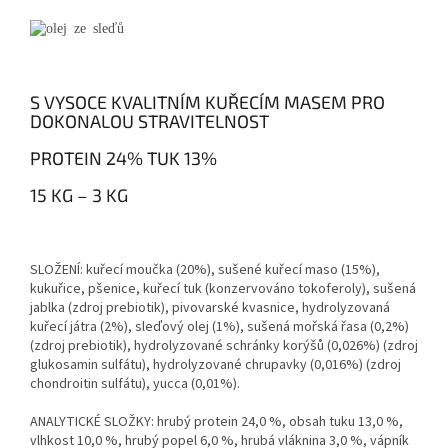
S VYSOCE KVALITNÍM KUŘECÍM MASEM PRO
DOKONALOU STRAVITELNOST
PROTEIN 24% TUK 13%
15 KG – 3 KG
SLOŽENÍ:
kuřecí moučka (20%), sušené kuřecí maso (15%),
kukuřice, pšenice, kuřecí tuk (konzervováno tokoferoly), sušená
jablka (zdroj prebiotik), pivovarské kvasnice, hydrolyzovaná
kuřecí játra (2%), sleďový olej (1%), sušená mořská řasa (0,2%)
(zdroj prebiotik), hydrolyzované schránky korýšů (0,026%) (zdroj
glukosamin sulfátu), hydrolyzované chrupavky (0,016%) (zdroj
chondroitin sulfátu), yucca (0,01%).
ANALYTICKÉ SLOŽKY:
hrubý protein 24,0 %, obsah tuku 13,0 %,
vlhkost 10,0 %, hrubý popel 6,0 %, hrubá vláknina 3,0 %, vápník