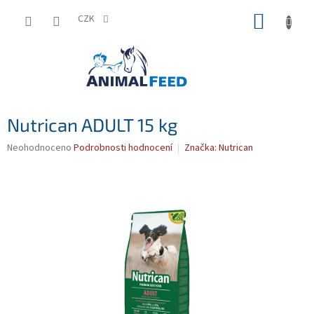
Přejít
NÁKUP
na
CZK
obsah
KOŠÍK
Nutrican ADULT 15 kg
Průměrné
Neohodnoceno
Podrobnosti hodnocení
Značka:
Nutrican
hodnocení
produktu
je
0,0
z
5
hvězdiček.