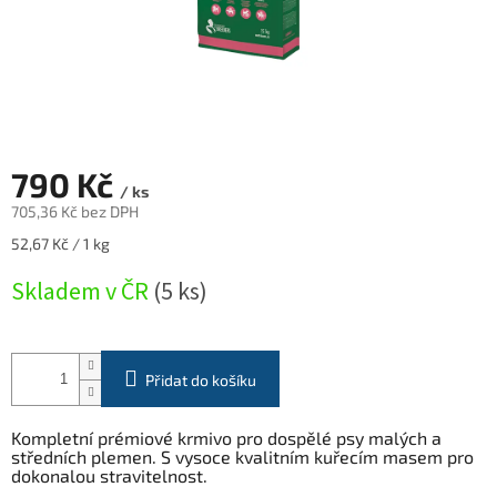
790 Kč
/ ks
705,36 Kč bez DPH
Měrná
52,67 Kč / 1 kg
cena:
Skladem v ČR
(5 ks)
Přidat do košíku
Kompletní prémiové krmivo pro dospělé psy malých a
středních plemen. S vysoce kvalitním kuřecím masem pro
dokonalou stravitelnost.