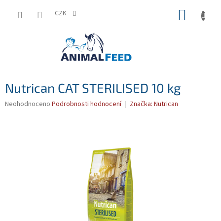
Přejít
NÁKUP
na
CZK
obsah
KOŠÍK
Nutrican CAT STERILISED 10 kg
Průměrné
Neohodnoceno
Podrobnosti hodnocení
Značka:
Nutrican
hodnocení
produktu
je
0,0
z
5
hvězdiček.