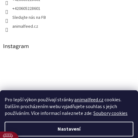
+420605228601
Sledujte nás na FB
animalfeed.cz
Instagram
Pro lepší výkon používají stránky
animalfeed.cz
cookies.
Dalším procházením webu vyjadřujete souhlas s jejich
Sledovat na Instagramu
používáním. Více informací naleznete zde:
Soubory cookies
Nastavení
Vytvořil Shoptet