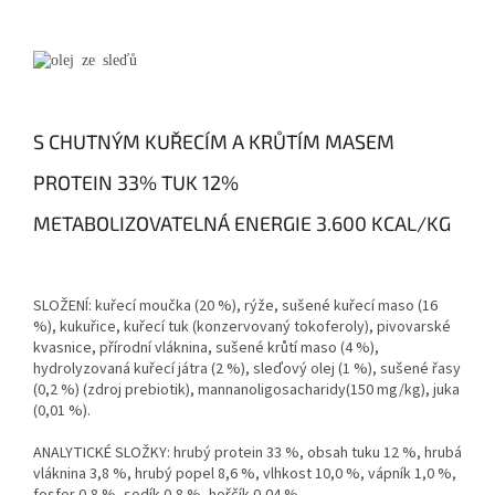
S CHUTNÝM KUŘECÍM A KRŮTÍM MASEM
PROTEIN 33% TUK 12%
METABOLIZOVATELNÁ ENERGIE 3.600 KCAL/KG
SLOŽENÍ:
kuřecí moučka (20 %), rýže, sušené kuřecí maso (16
%), kukuřice, kuřecí tuk (konzervovaný tokoferoly), pivovarské
kvasnice, přírodní vláknina, sušené krůtí maso (4 %),
hydrolyzovaná kuřecí játra (2 %), sleďový olej (1 %), sušené řasy
(0,2 %) (zdroj prebiotik), mannanoligosacharidy(150 mg/kg), juka
(0,01 %).
ANALYTICKÉ SLOŽKY:
hrubý protein 33 %, obsah tuku 12 %, hrubá
vláknina 3,8 %, hrubý popel 8,6 %, vlhkost 10,0 %, vápník 1,0 %,