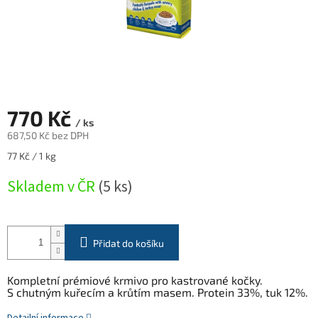
770 Kč
/ ks
687,50 Kč bez DPH
Měrná
77 Kč / 1 kg
cena:
Skladem v ČR
(5 ks)
Přidat do košíku
Kompletní prémiové krmivo pro kastrované kočky.
S chutným kuřecím a krůtím masem. Protein 33%, tuk 12%.