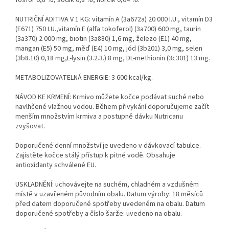
fosfor 0,8 %, sodík 0,8 %, hořčík 0,04 %.
NUTRIČNÍ ADITIVA V 1 KG:
vitamín A (3a672a) 20 000 I.U., vitamín D3
(E671) 750 I.U.,vitamín E (alfa tokoferol) (3a700) 600 mg, taurin
(3a370) 2 000 mg, biotin (3a880) 1,6 mg, železo (E1) 40 mg,
mangan (E5) 50 mg, měď (E4) 10 mg, jód (3b201) 3,0 mg, selen
(3b8.10) 0,18 mg,L-lysin (3.2.3.) 8 mg, DL-methionin (3c301) 13 mg.
METABOLIZOVATELNÁ ENERGIE:
3 600 kcal/kg.
NÁVOD KE KRMENÍ:
Krmivo můžete kočce podávat suché nebo
navlhčené vlažnou vodou. Během přivykání doporučujeme začít
menším množstvím krmiva a postupně dávku Nutricanu
zvyšovat.
Doporučené denní množství je uvedeno v dávkovací tabulce.
Zajistěte kočce stálý přístup k pitné vodě. Obsahuje
antioxidanty schválené EU.
USKLADNĚNÍ:
uchovávejte na suchém, chladném a vzdušném
místě v uzavřeném původním obalu. Datum výroby: 18 měsíců
před datem doporučené spotřeby uvedeném na obalu. Datum
doporučené spotřeby a číslo šarže: uvedeno na obalu.