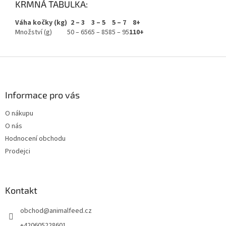
KRMNÁ TABULKA:
Váha kočky (kg)
2 – 3
3 – 5
5 – 7
8+
Množství (g)
50 – 65
65 – 85
85 – 95
110+
Z
á
p
a
Informace pro vás
t
O nákupu
í
O nás
Hodnocení obchodu
Prodejci
Kontakt
obchod
@
animalfeed.cz
+420605228601