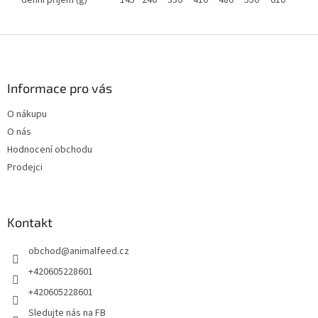
denní příjem (g)
145
240
330
410
480
550
610
Z
á
p
a
Informace pro vás
t
O nákupu
í
O nás
Hodnocení obchodu
Prodejci
Kontakt
obchod
@
animalfeed.cz
+420605228601
+420605228601
Sledujte nás na FB