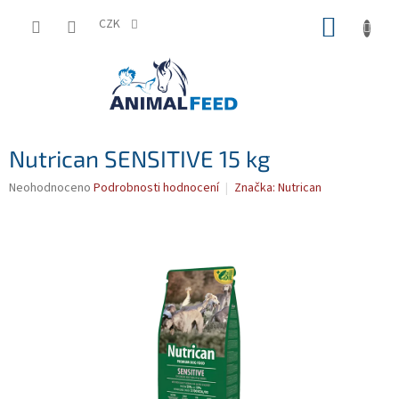
Přejít
NÁKUP
na
CZK
obsah
KOŠÍK
Nutrican SENSITIVE 15 kg
Průměrné
Neohodnoceno
Podrobnosti hodnocení
Značka:
Nutrican
hodnocení
produktu
je
0,0
z
5
hvězdiček.