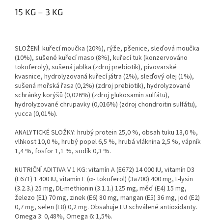
15 KG – 3 KG
SLOŽENÍ:
kuřecí moučka (20%), rýže, pšenice, sleďová moučka
(10%), sušené kuřecí maso (8%), kuřecí tuk (konzervováno
tokoferoly), sušená jablka (zdroj prebiotik), pivovarské
kvasnice, hydrolyzovaná kuřecí játra (2%), sleďový olej (1%),
sušená mořská řasa (0,2%) (zdroj prebiotik), hydrolyzované
schránky korýšů (0,026%) (zdroj glukosamin sulfátu),
hydrolyzované chrupavky (0,016%) (zdroj chondroitin sulfátu),
yucca (0,01%).
ANALYTICKÉ SLOŽKY:
hrubý protein 25,0 %, obsah tuku 13,0 %,
vlhkost 10,0 %, hrubý popel 6,5 %, hrubá vláknina 2,5 %, vápník
1,4 %, fosfor 1,1 %, sodík 0,3 %.
NUTRIČNÍ ADITIVA V 1 KG:
vitamín A (E672) 14 000 IU, vitamín D3
(E671) 1 400 IU, vitamín E (α- tokoferol) (3a700) 400 mg, L-lysin
(3.2.3.) 25 mg, DL-methionin (3.1.1.) 125 mg, měď (E4) 15 mg,
železo (E1) 70 mg, zinek (E6) 80 mg, mangan (E5) 36 mg, jod (E2)
0,7 mg, selen (E8) 0,2 mg. Obsahuje EU schválené antioxidanty.
Omega 3: 0,48%, Omega 6: 1,5%.