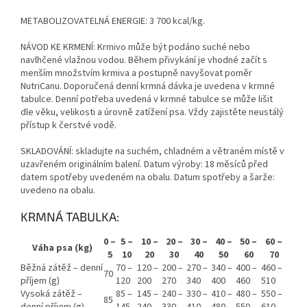
METABOLIZOVATELNÁ ENERGIE:
3 700 kcal/kg.
NÁVOD KE KRMENÍ:
Krmivo může být podáno suché nebo
navlhčené vlažnou vodou. Během přivykání je vhodné začít s
menším množstvím krmiva a postupně navyšovat poměr
NutriCanu. Doporučená denní krmná dávka je uvedena v krmné
tabulce. Denní potřeba uvedená v krmné tabulce se může lišit
dle věku, velikosti a úrovně zatížení psa. Vždy zajistěte neustálý
přístup k čerstvé vodě.
SKLADOVÁNÍ:
skladujte na suchém, chladném a větraném místě v
uzavřeném originálním balení. Datum výroby: 18 měsíců před
datem spotřeby uvedeném na obalu. Datum spotřeby a šarže:
uvedeno na obalu.
KRMNÁ TABULKA:
0 –
5 –
10 –
20 –
30 –
40 –
50 –
60 –
Váha psa (kg)
5
10
20
30
40
50
60
70
Běžná zátěž – denní
70 –
120 –
200 –
270 –
340 –
400 –
460 –
70
příjem (g)
120
200
270
340
400
460
510
Vysoká zátěž –
85 –
145 –
240 –
330 –
410 –
480 –
550 –
85