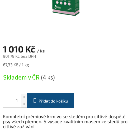
1 010 Kč
/ ks
901,79 Kč bez DPH
Měrná
67,33 Kč / 1 kg
cena:
Skladem v ČR
(4 ks)
Přidat do košíku
Kompletní prémiové krmivo se sleděm pro citlivé dospělé
psy všech plemen. S vysoce kvalitním masem ze sleďů pro
citlivé zažívání