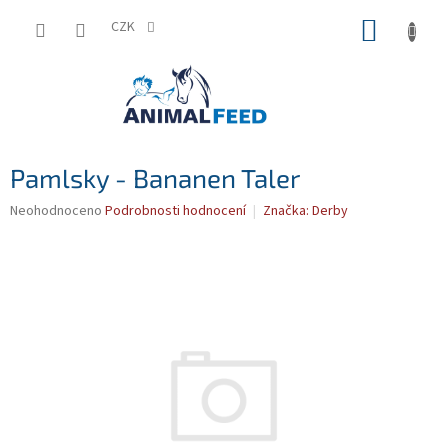
Přejít
NÁKUP
na
CZK
obsah
KOŠÍK
Pamlsky - Bananen Taler
Průměrné
Neohodnoceno
Podrobnosti hodnocení
Značka:
Derby
hodnocení
produktu
je
0,0
z
5
hvězdiček.