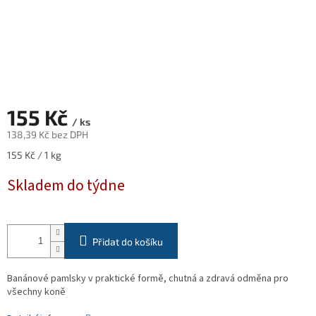
155 Kč
/ ks
138,39 Kč bez DPH
Měrná
155 Kč / 1 kg
cena:
Skladem do týdne
Přidat do košíku
Banánové pamlsky v praktické formě, chutná a zdravá odměna pro
všechny koně