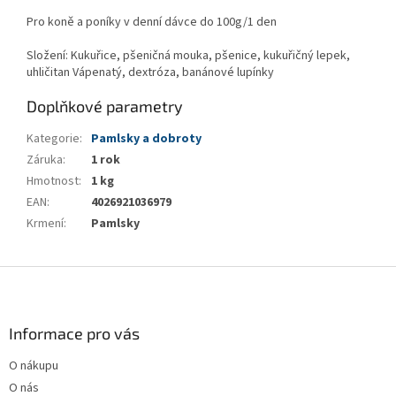
Pro koně a poníky v denní dávce do 100g/1 den
Složení: Kukuřice, pšeničná mouka, pšenice, kukuřičný lepek,
uhličitan Vápenatý, dextróza, banánové lupínky
Doplňkové parametry
Kategorie
:
Pamlsky a dobroty
Záruka
:
1 rok
Hmotnost
:
1 kg
EAN
:
4026921036979
Krmení
:
Pamlsky
Z
á
p
a
Informace pro vás
t
O nákupu
í
O nás