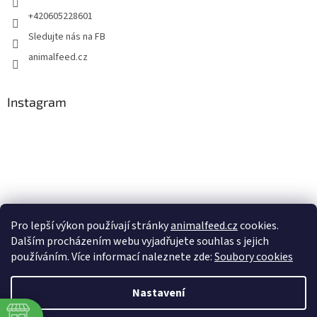
+420605228601
Sledujte nás na FB
animalfeed.cz
Instagram
Pro lepší výkon používají stránky
animalfeed.cz
cookies.
Dalším procházením webu vyjadřujete souhlas s jejich
Sledovat na Instagramu
používáním. Více informací naleznete zde:
Soubory cookies
Nastavení
Vytvořil Shoptet