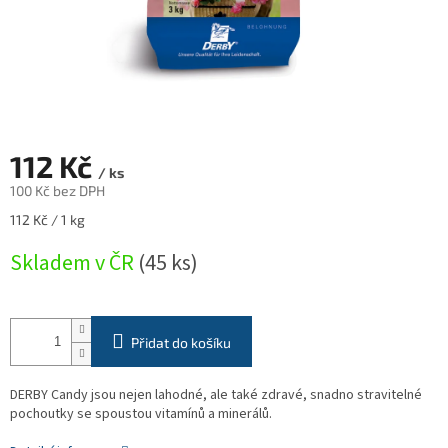
112 Kč
/ ks
100 Kč bez DPH
Měrná
112 Kč / 1 kg
cena:
Skladem v ČR
(45 ks)
Přidat do košíku
DERBY Candy jsou nejen lahodné, ale také zdravé, snadno stravitelné
pochoutky se spoustou vitamínů a minerálů.