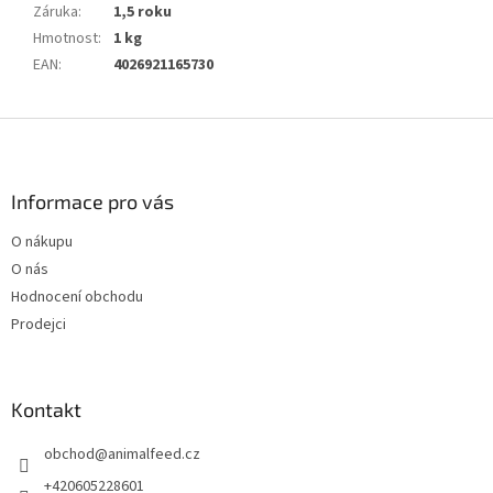
Záruka
:
1,5 roku
Hmotnost
:
1 kg
EAN
:
4026921165730
Z
á
p
a
Informace pro vás
t
O nákupu
í
O nás
Hodnocení obchodu
Prodejci
Kontakt
obchod
@
animalfeed.cz
+420605228601