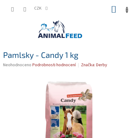
Přejít
NÁKUP
na
CZK
obsah
KOŠÍK
Pamlsky - Candy 1 kg
Průměrné
Neohodnoceno
Podrobnosti hodnocení
Značka:
Derby
hodnocení
produktu
je
0,0
z
5
hvězdiček.