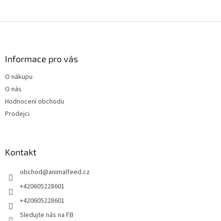
Z
á
p
a
Informace pro vás
t
O nákupu
í
O nás
Hodnocení obchodu
Prodejci
Kontakt
obchod
@
animalfeed.cz
+420605228601
+420605228601
Sledujte nás na FB