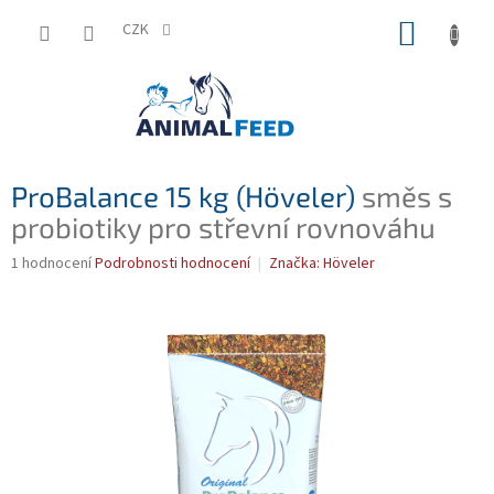
Přejít
NÁKUP
na
CZK
obsah
KOŠÍK
ProBalance 15 kg (Höveler)
směs s
probiotiky pro střevní rovnováhu
Průměrné
1 hodnocení
Podrobnosti hodnocení
Značka:
Höveler
hodnocení
produktu
je
5,0
z
5
hvězdiček.