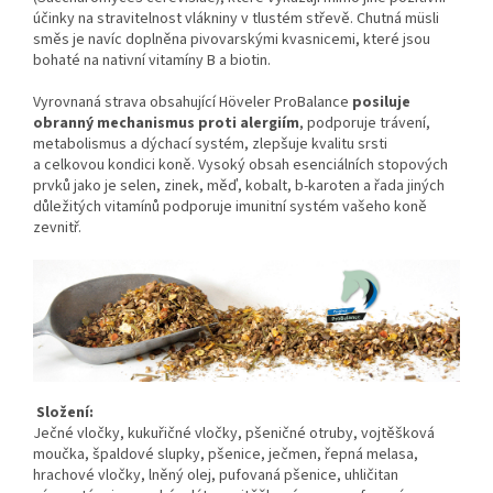
účinky na stravitelnost vlákniny v tlustém střevě. Chutná müsli
směs je navíc doplněna pivovarskými kvasnicemi, které jsou
bohaté na nativní vitamíny B a biotin.
Vyrovnaná strava obsahující Höveler ProBalance
posiluje
obranný mechanismus proti alergiím
, p
odporuje trávení,
metabolismus a dýchací systém, zlepšuje kvalitu srsti
a celkovou kondici koně. Vysoký obsah esenciálních stopových
prvků jako je selen, zinek, měď, kobalt, b-karoten a řada jiných
důležitých vitamínů podporuje imunitní systém vašeho koně
zevnitř.
Složení:
Ječné vločky, kukuřičné vločky, pšeničné otruby, vojtěšková
moučka, špaldové slupky, pšenice, ječmen, řepná melasa,
hrachové vločky, lněný olej, pufovaná pšenice, uhličitan