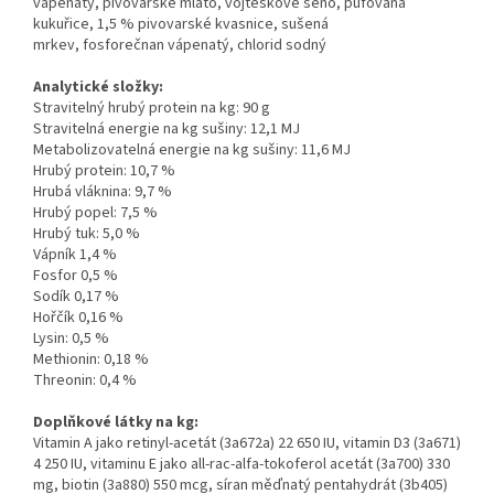
vápenatý, pivovarské mláto, vojtěškové seno, pufovaná
kukuřice, 1,5 % pivovarské kvasnice, sušená
mrkev, fosforečnan vápenatý, chlorid sodný
Analytické složky:
Stravitelný hrubý protein na kg: 90 g
Stravitelná energie na kg sušiny: 12,1 MJ
Metabolizovatelná energie na kg sušiny: 11,6 MJ
Hrubý protein: 10,7 %
Hrubá vláknina: 9,7 %
Hrubý
popel: 7,5 %
Hrubý tuk: 5,0 %
Vápník 1,4 %
Fosfor 0,5 %
Sodík 0,17 %
Hořčík 0,16 %
Lysin: 0,5 %
Methionin: 0,18 %
Threonin: 0,4 %
Doplňkové látky na kg:
Vitamin A jako retinyl-acetát (3a672a) 22 650 IU, vitamin D3 (3a671)
4 250 IU, vitaminu E jako all-rac-alfa-tokoferol acetát (3a700) 330
mg, biotin (3a880) 550 mcg, síran měďnatý pentahydrát (3b405)