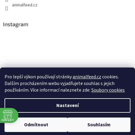
animalfeed.cz
Instagram
Pro lepší výkon používají stránky
animalfeed.cz
cookies.
Dalším procházením webu vyjadřujete souhlas s jejich
Sledovat na Instagramu
používáním. Více informací naleznete zde:
Soubory cookies
Nastavení
Vytvořil Shoptet
Zobrazit
Odmítnout
Souhlasím
Copyright 2026
AnimalFeed.cz
. Všechna práva vyhrazena.