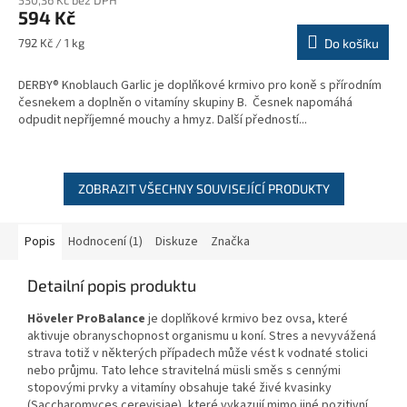
530,36 Kč bez DPH
594 Kč
Měrná
792 Kč / 1 kg
Do košíku
cena:
DERBY® Knoblauch Garlic je doplňkové krmivo pro koně s přírodním
česnekem a doplněn o vitamíny skupiny B. Česnek napomáhá
odpudit nepříjemné mouchy a hmyz. Další předností...
ZOBRAZIT VŠECHNY SOUVISEJÍCÍ PRODUKTY
Popis
Hodnocení (1)
Diskuze
Značka
Detailní popis produktu
Höveler ProBalance
je doplňkové krmivo bez ovsa, které
aktivuje obranyschopnost organismu u koní. Stres a nevyvážená
strava totiž v některých případech může vést k vodnaté stolici
nebo průjmu. Tato
lehce stravitelná müsli směs s cennými
stopovými prvky a vitamíny obsahuje také živé kvasinky
(Saccharomyces cerevisiae), které vykazují mimo jiné pozitivní