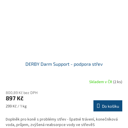
DERBY Darm Support - podpora střev
Skladem v ČR
(2 ks)
800,89 Kč bez DPH
897 Kč
Měrná
299 Kč / 1 kg
Do košíku
cena:
Doplněk pro koně s problémy střev - špatné trávení, konečníková
voda, průjem, zvýšená reabsorpce vody ve střevěS