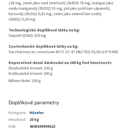
138 mg, zinek jako oxid zinečnatý (3b603) 78 mg, mangan jako
oxidu manganatý (3b502) 55 mg, jód jako jodičnan vápenatý,
bezvodý (3b202) 0,83 mg, selen jako seleničitan sodný
(3b801) 0,30 mg
Technologické doplňkové látky na kg:
Sepiolit (E562) 259 mg
Zootechnické doplňkové látky na kg:
Saccharomyces cerevisiae NCYC SC 47 (4b1702) 50,00 x10^9 KBE
Doporučené denní dávkování na 100 kg živé hmotnosti:
Dlouhodobé krmení: 100 g
Krátkodobé krmení: 200 g
Během línání: 200 g
Doplňkové parametry
Kategorie
:
Höveler
Hmotnost
:
20 kg
EAN
:
4043699099623