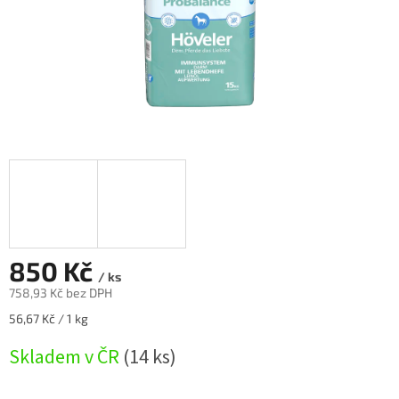
850 Kč
/ ks
758,93 Kč bez DPH
Měrná
56,67 Kč / 1 kg
cena:
Skladem v ČR
(14 ks)