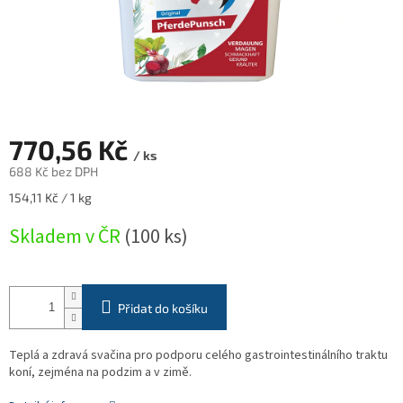
770,56 Kč
/ ks
688 Kč bez DPH
Měrná
154,11 Kč / 1 kg
cena:
Skladem v ČR
(100 ks)
Přidat do košíku
Teplá a zdravá svačina pro podporu celého gastrointestinálního traktu
koní, zejména na podzim a v zimě.