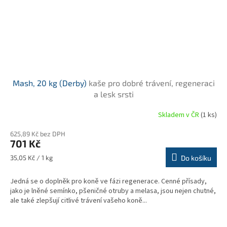
Mash, 20 kg (Derby)
kaše pro dobré trávení, regeneraci
a lesk srsti
Skladem v ČR
(1 ks)
625,89 Kč bez DPH
701 Kč
Měrná
35,05 Kč / 1 kg
Do košíku
cena:
Jedná se o doplněk pro koně ve fázi regenerace. Cenné přísady,
jako je lněné semínko, pšeničné otruby a melasa, jsou nejen chutné,
ale také zlepšují citlivé trávení vašeho koně...