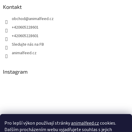
Kontakt
obchod
@
animalfeed.cz
+420605228601
+420605228601
Sledujte nás na FB
animalfeed.cz
Instagram
Pro lepší výkon používají stránky
animalfeed.cz
cookies.
Dalším procházením webu vyjadřujete souhlas s jejich