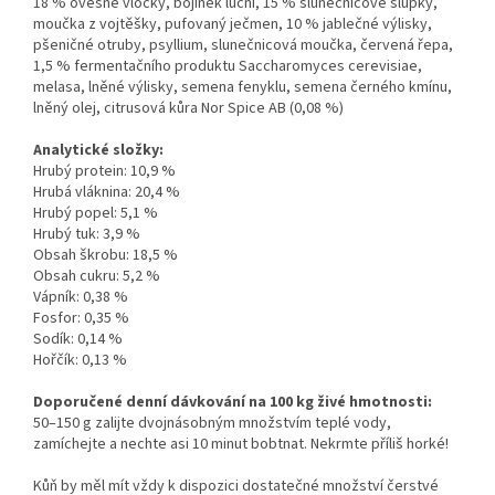
18 % ovesné vločky, bojínek luční, 15 % slunečnicové slupky,
moučka z vojtěšky, pufovaný ječmen, 10 % jablečné výlisky,
pšeničné otruby, psyllium, slunečnicová moučka, červená řepa,
1,5 % fermentačního produktu Saccharomyces cerevisiae,
melasa, lněné výlisky, semena fenyklu, semena černého kmínu,
lněný olej, citrusová kůra Nor Spice AB (0,08 %)
Analytické složky:
Hrubý protein: 10,9 %
Hrubá vláknina: 20,4 %
Hrubý popel: 5,1 %
Hrubý tuk: 3,9 %
Obsah škrobu: 18,5 %
Obsah cukru: 5,2 %
Vápník: 0,38 %
Fosfor: 0,35 %
Sodík: 0,14 %
Hořčík: 0,13 %
Doporučené denní dávkování na 100 kg živé hmotnosti:
50–150 g zalijte dvojnásobným množstvím teplé vody,
zamíchejte a nechte asi 10 minut bobtnat. Nekrmte příliš horké!
Kůň by měl mít vždy k dispozici dostatečné množství čerstvé