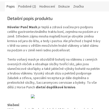
Popis
Podobné (2)
Hodnocení
Diskuze
Značka
Detailní popis produktu
Höveler Punč Mash
je teplá a zdravá svačina pro podporu
celého gastrointestinálního traktu koní, zejména na podzim a v
zimě. Středem zájmu mnoha majitelů koní je obvykle změna
krmiva od jara do léta, a tedy i pastva. Ale přechod z bujné trávy
v létě na seno s větším množstvím hrubé vlákniny a také slámu
na podzim a v zimě není radno podceňovat.
Tento voňavý mash je obzvláště bohatý na vlákninu z cenných
ovesných vloček a obsahuje složky tvořící sliz, jako jsou
slunečnicové skořápky a také jablečné výlisky bohaté na pektin
a hrubou vlákninu. Vysoký obsah slizu a pektinů podporuje
žaludek a střeva, speciální receptura je dále doplněna o
prebiotické složky, Saccaromyces cervisiae a bylinky. To vše
dělá z Horse Punch
dietní doplňkové krmivo
.
Složení
: