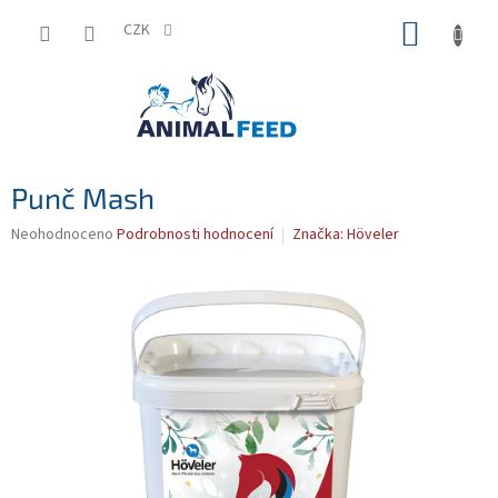
Přejít
NÁKUP
na
CZK
obsah
KOŠÍK
Punč Mash
Průměrné
Neohodnoceno
Podrobnosti hodnocení
Značka:
Höveler
hodnocení
produktu
je
0,0
z
5
hvězdiček.