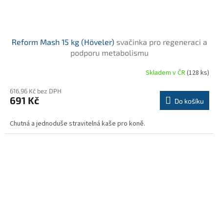
Reform Mash 15 kg (Höveler)
svačinka pro regeneraci a
podporu metabolismu
Skladem v ČR
(128 ks)
Průměrné
hodnocení
616,96 Kč bez DPH
produktu
691 Kč
je
Do košíku
5,0
z
Chutná a jednoduše stravitelná kaše pro koně.
5
hvězdiček.