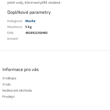
pitné vody, která není příliš studená.
Doplňkové parametry
Kategorie
:
Mashe
Hmotnost
:
5 kg
EAN
:
4026921360463
Krmení
:
Z
á
p
a
Informace pro vás
t
O nákupu
í
O nás
Hodnocení obchodu
Prodejci