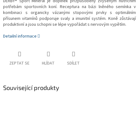
DERBY® Sport Mineral je doplněk přizpůsobený zvýšeným nutričním
potřebám sportovních koní. Receptura na bázi lněného semínka v
kombinaci s organicky vázanými stopovými prvky s optimálním
přísunem vitamínů podporuje svaly a imunitní systém. Koně zůstávají
produktivní a jsou schopni se lépe vypořádat s nervovým vypětím.
Detailní informace
ZEPTAT SE
HLÍDAT
SDÍLET
Související produkty