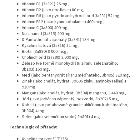
Vitamin B1 (3a821) 26 mg,
Vitamin B2 (jako riboflavin) 80 mg,
Vitamin B6 (jako pyridoxin hydrochlorid 3a831) 52 mg,
Vitamin B12 (jako kyanokobalamin) 400 mcg,
Vitamin C (3a300) 400 mg,
Niacinamid (3a315) 400 mg
D-Pantothenát vápenatý (3a841) 134 mg
Kyselina listová (3a316) 12 mg,
Biotin (3a880) 8 000 mcg,
Cholinchlorid (3a890) 2 000 mg,
Železo (ve formě monohydrátu síranu železnatého,
3b103) 160 mg,
Meď (jako pentahydrát síranu měďnatého, 3b405) 320 mg,
Zinek (jako chelát, hydrát, 3b606 zinku, aminokyselina) 1
920 mg,
Mangan (jako chelát, hydrát, 3b504) manganu, 1 440 mg,
Jód (jako jodičnan vápenatý, bezvodý, 3b202) 5 mg,
Kobalt (jako potahované granule uhličitanu kobaltnatého,
3b304) 4 mg,
Selen (jako seleničitan sodný 3b801) 4 mg
Technologické přísady:
Kyselina mravenčí (E236),