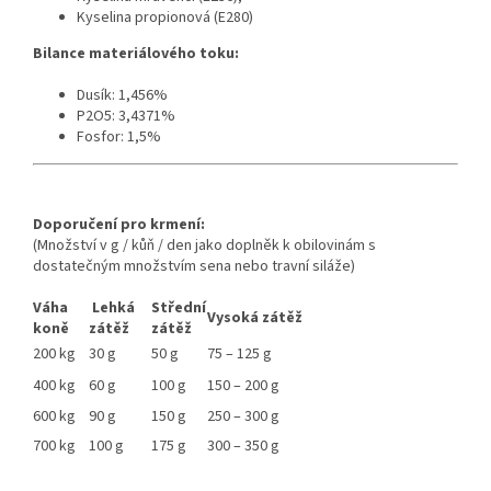
Kyselina propionová (E280)
Bilance materiálového toku:
Dusík: 1,456%
P2O5: 3,4371%
Fosfor: 1,5%
Doporučení pro krmení:
(Množství v g / kůň / den jako doplněk k obilovinám s
dostatečným množstvím sena nebo travní siláže)
Váha
Lehká
Střední
Vysoká zátěž
koně
zátěž
zátěž
200 kg
30 g
50 g
75 – 125 g
400 kg
60 g
100 g
150 – 200 g
600 kg
90 g
150 g
250 – 300 g
700 kg
100 g
175 g
300 – 350 g