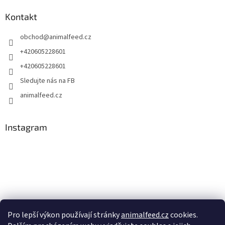
Kontakt
obchod
@
animalfeed.cz
+420605228601
+420605228601
Sledujte nás na FB
animalfeed.cz
Instagram
Pro lepší výkon používají stránky
animalfeed.cz
cookies.