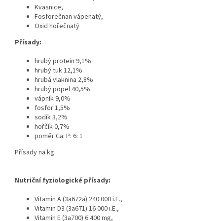
Kvasnice,
Fosforečnan vápenatý,
Oxid hořečnatý
Přísady:
hrubý protein 9,1%
hrubý tuk 12,1%
hrubá vlaknina 2,8%
hrubý popel 40,5%
vápník 9,0%
fosfor 1,5%
sodík 3,2%
hořčík 0,7%
poměr Ca: P: 6: 1
Přísady na kg:
Nutriční fyziologické přísady:
Vitamin A (3a672a) 240 000 i.E.,
Vitamin D3 (3a671) 16 000 i.E.,
Vitamin E (3a700) 6 400 mg,