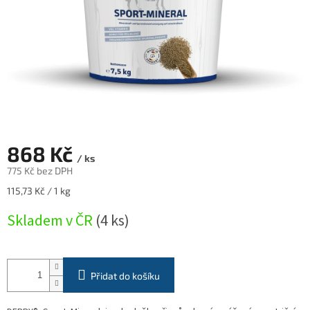
868 Kč
/ ks
775 Kč bez DPH
Měrná
115,73 Kč / 1 kg
cena:
Skladem v ČR
(4 ks)
Přidat do košíku