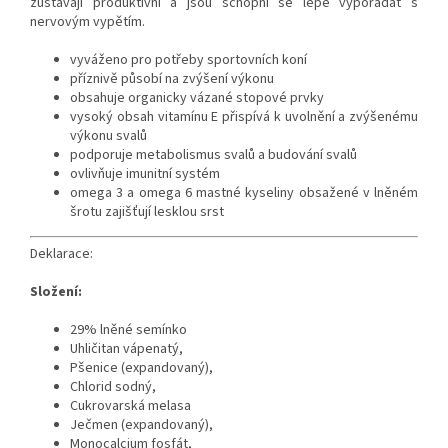
zůstávají produktivní a jsou schopni se lépe vypořádat s
nervovým vypětím.
vyváženo pro potřeby sportovních koní
příznivě působí na zvýšení výkonu
obsahuje organicky vázané stopové prvky
vysoký obsah vitamínu E přispívá k uvolnění a zvýšenému
výkonu svalů
podporuje metabolismus svalů a budování svalů
ovlivňuje imunitní systém
omega 3 a omega 6 mastné kyseliny obsažené v lněném
šrotu zajišťují lesklou srst
Deklarace:
Složení:
29% lněné semínko
Uhličitan vápenatý,
Pšenice (expandovaný),
Chlorid sodný,
Cukrovarská melasa
Ječmen (expandovaný),
Monocalcium fosfát,