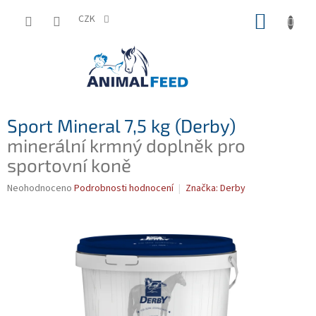
Přejít
NÁKUP
na
CZK
obsah
KOŠÍK
Sport Mineral 7,5 kg (Derby)
minerální krmný doplněk pro
sportovní koně
Průměrné
Neohodnoceno
Podrobnosti hodnocení
Značka:
Derby
hodnocení
produktu
je
0,0
z
5
hvězdiček.