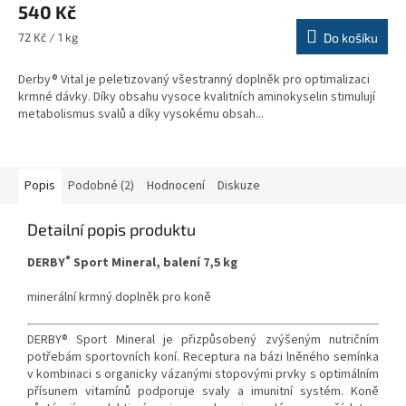
540 Kč
Měrná
72 Kč / 1 kg
Do košíku
cena:
Derby® Vital je peletizovaný všestranný doplněk pro optimalizaci
krmné dávky. Díky obsahu vysoce kvalitních aminokyselin stimulují
metabolismus svalů a díky vysokému obsah...
Popis
Podobné (2)
Hodnocení
Diskuze
Detailní popis produktu
®
DERBY
Sport Mineral, balení 7,5 kg
minerální krmný doplněk pro koně
DERBY® Sport Mineral je přizpůsobený zvýšeným nutričním
potřebám sportovních koní.
Receptura na bázi lněného semínka
v kombinaci s organicky vázanými stopovými prvky s optimálním
přísunem vitamínů podporuje svaly a imunitní systém. Koně