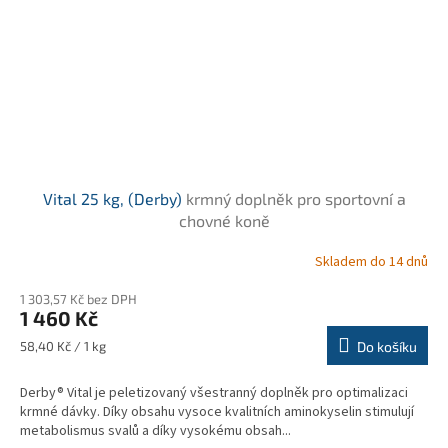
Vital 25 kg, (Derby)
krmný doplněk pro sportovní a
chovné koně
Skladem do 14 dnů
1 303,57 Kč bez DPH
1 460 Kč
Měrná
58,40 Kč / 1 kg
Do košíku
cena:
Derby® Vital je peletizovaný všestranný doplněk pro optimalizaci
krmné dávky. Díky obsahu vysoce kvalitních aminokyselin stimulují
metabolismus svalů a díky vysokému obsah...