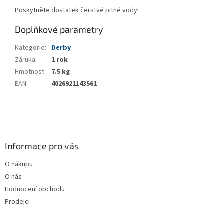
Poskytněte dostatek čerstvé pitné vody!
Doplňkové parametry
Kategorie
:
Derby
Záruka
:
1 rok
Hmotnost
:
7.5 kg
EAN
:
4026921143561
Z
á
p
a
Informace pro vás
t
O nákupu
í
O nás
Hodnocení obchodu
Prodejci