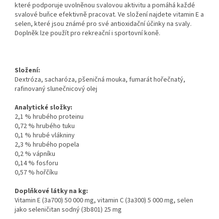
které podporuje uvolněnou svalovou aktivitu a pomáhá každé
svalové buňce efektivně pracovat. Ve složení najdete vitamin E a
selen, které jsou známé pro své antioxidační účinky na svaly.
Doplněk lze použít pro rekreační i sportovní koně.
Složení:
Dextróza, sacharóza, pšeničná mouka, fumarát hořečnatý,
rafinovaný slunečnicový olej
Analytické složky:
2,1 % hrubého proteinu
0,72 % hrubého tuku
0,1 % hrubé vlákniny
2,3 % hrubého popela
0,2 % vápníku
0,14 % fosforu
0,57 % hořčíku
Doplňkové látky na kg:
Vitamin E (3a700) 50 000 mg, vitamin C (3a300) 5 000 mg, selen
jako seleničitan sodný (3b801) 25 mg