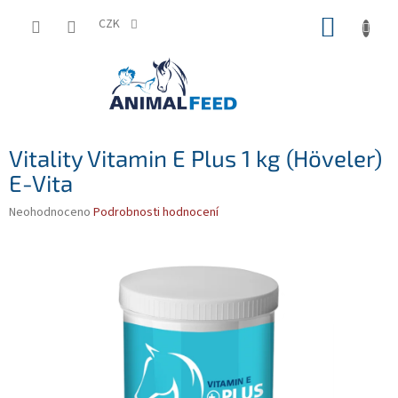
Přejít
NÁKUP
na
CZK
obsah
KOŠÍK
Vitality Vitamin E Plus 1 kg (Höveler)
E-Vita
Průměrné
Neohodnoceno
Podrobnosti hodnocení
hodnocení
produktu
je
0,0
z
5
hvězdiček.