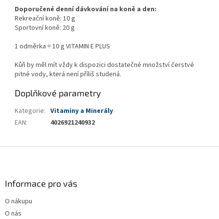
Doporučené denní dávkování na koně a den:
Rekreační koně: 10 g
Sportovní koně: 20 g
1 odměrka = 10 g VITAMIN E PLUS
Kůň by měl mít vždy k dispozici dostatečné množství čerstvé
pitné vody, která není příliš studená.
Doplňkové parametry
Kategorie
:
Vitaminy a Minerály
EAN
:
4026921240932
Z
á
p
a
Informace pro vás
t
O nákupu
í
O nás